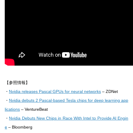
【参照情報】
・
Nvidia releases Pascal GPUs for neural networks
– ZDNet
・
Nvidia debuts 2 Pascal-based Tesla chips for deep learning app
lications
– VentureBeat
・
Nvidia Debuts New Chips in Race With Intel to Provide AI Engin
e
– Bloomberg