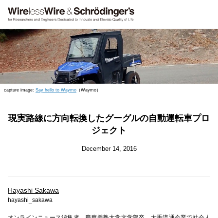
capture image:
Say hello to Waymo
（Waymo）
現実路線に方向転換したグーグルの自動運転車プロ
ジェクト
December 14, 2016
Hayashi Sakawa
hayashi_sakawa
オンラインニュース編集者。慶應義塾大学文学部卒。大手流通企業で社会人