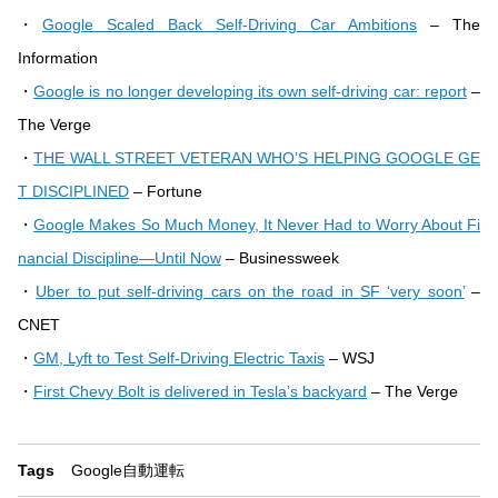
・
Google Scaled Back Self-Driving Car Ambitions
– The
Information
・
Google is no longer developing its own self-driving car: report
–
The Verge
・
THE WALL STREET VETERAN WHO’S HELPING GOOGLE GE
T DISCIPLINED
– Fortune
・
Google Makes So Much Money, It Never Had to Worry About Fi
nancial Discipline—Until Now
– Businessweek
・
​Uber to put self-driving cars on the road in SF ‘very soon’
–
CNET
・
GM, Lyft to Test Self-Driving Electric Taxis
– WSJ
・
First Chevy Bolt is delivered in Tesla’s backyard
– The Verge
Tags
Google
自動運転