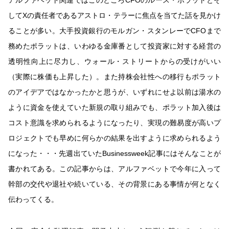
アルファベット関連ではこのところCFOのルース・ポラットとそ
してXの責任者であるアストロ・テラーに焦点を当てた話を見かけ
ることが多い。大手投資銀行のモルガン・スタンレーでCFOまで
務めたポラットは、いわゆる金庫番として投資家に対する経営の
透明性向上に尽力し、ウォール・ストリートからの受けがいい
（実際に株価も上昇した）。また持株会社性への移行もポラット
のアイデアではなかったかと思うが、いずれにせよ以前は湯水の
ように資金を使えていた新規の取り組みでも、ポラット加入後は
コスト意識を求められるようになったり、実現の難易度が高いプ
ロジェクトでも早めに何らかの結果を出すように求められるよう
になった・・・先週出ていたBusinessweek記事にはそんなことが
書かれてある。この記事からは、アルファベットで今年に入って
幹部の交代や退社や続いている、その背景にある事情が何となく
伝わってくる。