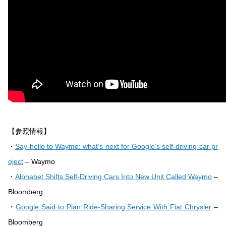
【参照情報】
・
Say hello to Waymo: what’s next for Google’s self-driving car pr
oject
– Waymo
・
Alphabet Shifts Self-Driving Cars Into New Unit Called Waymo
–
Bloomberg
・
Google Said to Plan Ride-Sharing Service With Fiat Chrysler
–
Bloomberg