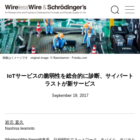
画像はイメージです original image: © Bastetamon - Fotolia.com
IoTサービスの脆弱性を総合的に診断、サイバート
ラストが新サービス
September 19, 2017
岩元 直久
Naohisa Iwamoto
WirelessWire News編集長。日経BP社でネットワーク、モバイル、デジタル