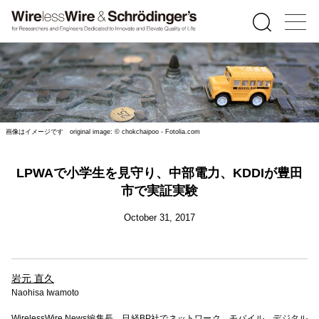
画像はイメージです original image: © chokchaipoo - Fotolia.com
LPWAで小学生を見守り、中部電力、KDDIが豊田
市で実証実験
October 31, 2017
岩元 直久
Naohisa Iwamoto
WirelessWire News編集長。日経BP社でネットワーク、モバイル、デジタル