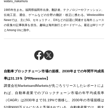
wataru_nakamura
1985年生まれ。福岡県福岡市出身。翻訳者。テクノロジーやファッション、
伝統工芸、通信、ゲームなどの分野の翻訳・校正に携わる。WirelessWire
Newsでは、主に5G、セキュリティ、DXなどの話題に関連する海外ニュース
の収集や記事執筆を担当。趣味は海外旅行とボードゲーム。最近はMリーグ
とAmong Usに熱中。
自動車ブロックチェーン市場の規模、2030年までの年間平均成長
率は31.19％【PRNewswire】
調査会社MarketsandMarketsが先ごろリリースしたレポートによ
れば、自動車産業でのブロックチェーン市場の年平均成長率
（CAGR）は2030年まで31.19%で推移し、2030年の市場規模は
52億9000万ドルになると予測されている。自動車産業では、膨大