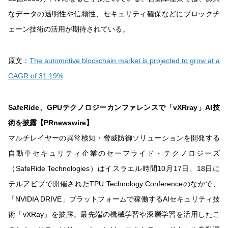
なデータの透明性や信頼性、セキュリティ確保などにブロックチ
ェーン技術の活用が期待されている。
原文：
The automotive blockchain market is projected to grow at a
CAGR of 31.19%
SafeRide、GPUテクノロジーカンファレンスで「vXRray」AI技
術を披露【PRnewswire】
マルチレイヤーの異常検知・脅威防御ソリューションを開発する
自動車セキュリティ企業のセーフライド・テクノロジーズ
（SafeRide Technologies）はイスラエル時間10月17日、18日に
テルアビブで開催されたTPU Technology Conferenceのなかで、
「NVIDIA DRIVE」プラットフォームで稼働するAIセキュリティ技
術「vXRay」を披露。最先端の機械学習や深層学習を活用したこ