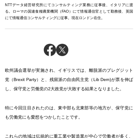
NTTデータ経営研究所にてコンサルティング業務に従事後、イタリアに渡
る。ローマの国連食糧農業機関（FAO）にて情報通信官として勤務後、英国
にて情報通信コンサルティングに従事。現在ロンドン在住。
欧州議会選挙が実施され、イギリスでは、離脱派のブレグジット
党（
Brexit Party
）と、残留派の自由民主党（
Lib Dem)
が票を伸ば
し、保守党と労働党の
2
大政党が大敗する結果となりました。
特に今回注目されたのは、東中部も北東部等の地方が、保守党に
も労働党にも愛想をつかしたことです。
これらの地域は伝統的に重工業や製造業が中心で労働者が多く、