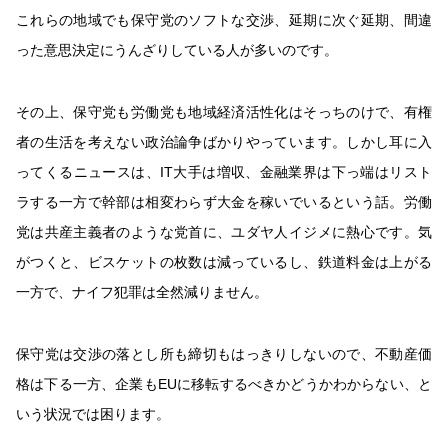
これらの地域でも保守党のソフトな交渉、延期に次ぐ延期、間違
った意思決定にうんざりしている人が多いのです。
その上、保守党も労働党も地域経済活性化はそっちのけで、有権
者の生活を考えない政治論争ばかりやっています。しかし耳に入
ってくるニュースは、IT大手は増収、金融業界は下っ端はリスト
ラする一方で幹部は相変わらず大金を稼いでいるという話。労働
党は共産主義者のような党首に、ユダヤ人イジメに熱心です。気
がつくと、ビスケットの枚数は減っているし、鉄道料金は上がる
一方で、ナイフ犯罪は全然減りません。
保守党は交渉の落とし所も締切もはっきりしないので、不動産価
格は下る一方、企業も
EU
に移転するべきかどうかわからない、と
いう状況では困ります。