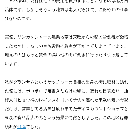
キャパ増加、公営住宅等の費用を負担することになるのは地方自
治体です。しかしそういう地方は老人だらけで、金融や
IT
の仕事
はないのです。
実際、リンカンシャーの農業地帯は東欧からの移民労働者が激増
したために、地元の単純労働の賃金が下がってしまっています。
地元の人はもっと賃金の高い他の街に働きに行ったり引っ越して
います。
私がグランサムというサッチャー元首相の出身の街に取材に訪れ
た際には、ボロボロで落書きだらけの駅に、寂れた目貫通り、通
行人はヒョウ柄のレギンスをはいて子供を連れた東欧の若い母親
だらけ、営業してる店屋は疲れ果てたディスカウントショップと
東欧の食料品店のみという光景に愕然としました。この地区は離
脱派が
61
％
でした。