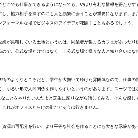
でどこでも仕事ができるようになっても、やはり有利な情報を得たりす
すし、協力相手を探すのにも人と頻繁に会うことが重要になります。ま
ンフォーマルな場でビジネスのアイデアが花開くこともあるでしょう。
企業が集積している土地というのは、同業者が集まるカフェがあったり
るので、公式な場だけではなく、非公式な場で様々な人と知り合いにな
学街のようなところだと、学生が大勢いて砕けた雰囲気なので、仕事の
く、ゆるい形で人間関係を作りやすいというのがあります。スーツでは
んなことをやりたいんだよと芝生に座りながら話してみる。そんな感じ
。これがオフィスだらけの街だとそうは行きません。
、資源の再配分を行い、より平等な社会を作ることにも大きな示唆があ