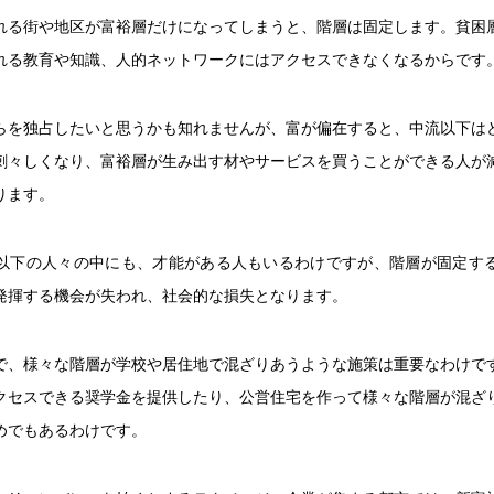
れる街や地区が富裕層だけになってしまうと、階層は固定します。貧困
れる教育や知識、人的ネットワークにはアクセスできなくなるからです
らを独占したいと思うかも知れませんが、富が偏在すると、中流以下は
刺々しくなり、富裕層が生み出す材やサービスを買うことができる人が
ります。
以下の人々の中にも、才能がある人もいるわけですが、階層が固定す
発揮する機会が失われ、社会的な損失となります。
で、様々な階層が学校や居住地で混ざりあうような施策は重要なわけで
クセスできる奨学金を提供したり、公営住宅を作って様々な階層が混ざ
めでもあるわけです。