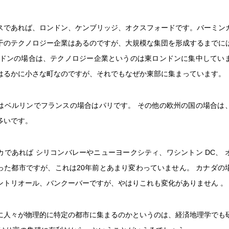
スであれば、ロンドン、ケンブリッジ、オクスフォードです。バーミン
干のテクノロジー企業はあるのですが、大規模な集団を形成するまでに
ンドンの場合は、テクノロジー企業というのは東ロンドンに集中してい
はるかに小さな町なのですが、それでもなぜか東部に集まっています。
はベルリンでフランスの場合はパリです。 その他の欧州の国の場合は
多いです。
カであれば シリコンバレーやニューヨークシティ、ワシントン DC、 
った都市ですが、これは20年前とあまり変わっていません。 カナダの
ントリオール、バンクーバーですが、やはりこれも変化がありません 。
に人々が物理的に特定の都市に集まるのかというのは、経済地理学でも