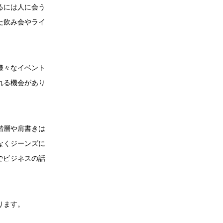
るには人に会う
た飲み会やライ
様々なイベント
れる機会があり
階層や肩書きは
なくジーンズに
でビジネスの話
ります。