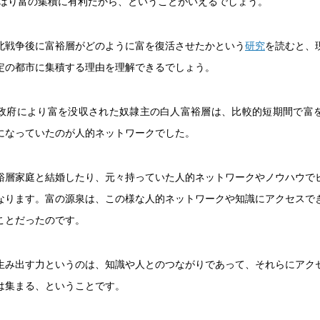
やはり富の集積に有利だから、ということがいえるでしょう。
北戦争後に富裕層がどのように富を復活させたかという
研究
を読むと、
定の都市に集積する理由を理解できるでしょう。
政府により富を没収された奴隷主の白人富裕層は、比較的短期間で富
になっていたのが人的ネットワークでした。
裕層家庭と結婚したり、元々持っていた人的ネットワークやノウハウで
なります。富の源泉は、この様な人的ネットワークや知識にアクセスで
ことだったのです。
生み出す力というのは、知識や人とのつながりであって、それらにアク
は集まる、ということです。