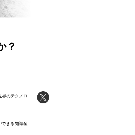
か？
世界のテクノロ
ができる知識産
。