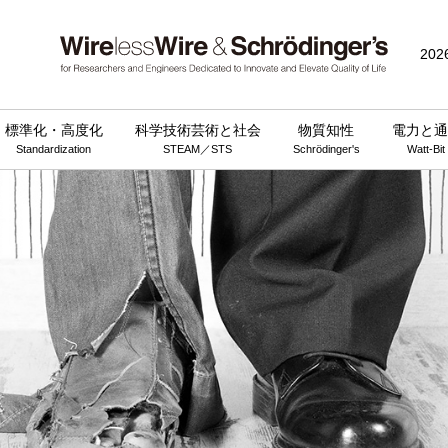
202
標準化・高度化
科学技術芸術と社会
物質知性
電力と通
Standardization
STEAM／STS
Schrödinger's
Watt-Bit