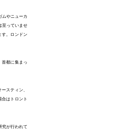
ガムやニューカ
は至っていませ
ます。ロンドン
、首都に集まっ
オースティン、
場合はトロント
研究が行われて