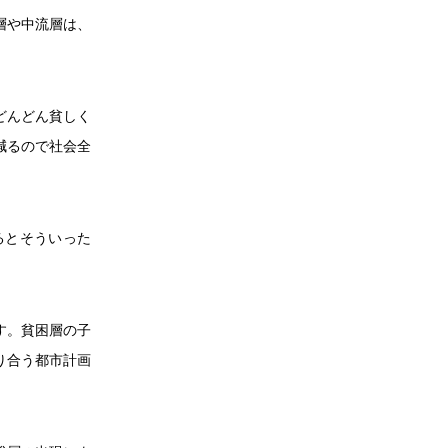
層や中流層は、
。
どんどん貧しく
減るので社会全
るとそういった
す。貧困層の子
り合う都市計画