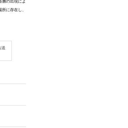
裕層の出現によ
場所に存在し、
お送