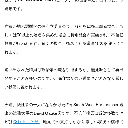
投票（
no-confidence vote
）によって、残留派を追い出そうという
運動です。
党員が地元選挙区の保守党委員会で、前年を
10%
上回る場合、も
しくは
50
以上の署名を集めた場合に特別総会が実施され、不信任
投票が行われます。多くの場合、指名される議員は党を追い出さ
れます。
追い出された議員は政治家の職を引退するか、無党派として再出
発することが多いのですが、保守党が強い選挙区だとかなり厳し
い状況に置かれます。
今週、犠牲者の一人になりかけたのが
South West Hertfordshire
選
出の法務大臣の
David Gauke
氏です。不信任投票は反対多数でク
ビは
免れましたが
、地元での支持はかなり厳しい状況の模様で