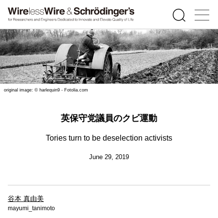
original image: © harlequin9 - Fotolia.com
英保守党議員のクビ運動
Tories turn to be deselection activists
June 29, 2019
谷本 真由美
mayumi_tanimoto