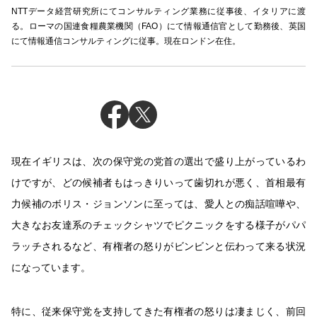
NTTデータ経営研究所にてコンサルティング業務に従事後、イタリアに渡
る。ローマの国連食糧農業機関（FAO）にて情報通信官として勤務後、英国
にて情報通信コンサルティングに従事。現在ロンドン在住。
現在イギリスは、次の保守党の党首の選出で盛り上がっているわ
けですが、どの候補者もはっきりいって歯切れが悪く、首相最有
力候補のボリス・ジョンソンに至っては、愛人との痴話喧嘩や、
大きなお友達系のチェックシャツでピクニックをする様子がパパ
ラッチされるなど、有権者の怒りがビンビンと伝わって来る状況
になっています。
特に、従来保守党を支持してきた有権者の怒りは凄まじく、前回