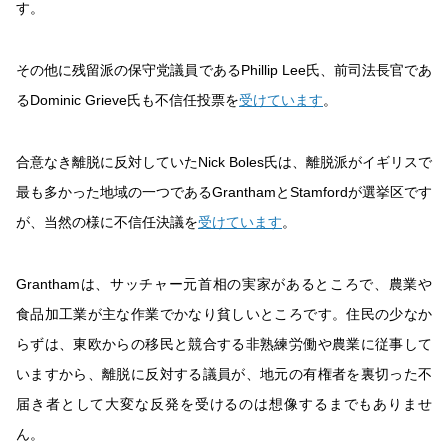
す。
その他に残留派の保守党議員であるPhillip Lee氏、前司法長官であ
るDominic Grieve氏も不信任投票を
受けています
。
合意なき離脱に反対していたNick Boles氏は、離脱派がイギリスで
最も多かった地域の一つであるGranthamとStamfordが選挙区です
が、当然の様に不信任決議を
受けています
。
Granthamは、サッチャー元首相の実家があるところで、農業や
食品加工業が主な作業でかなり貧しいところです。住民の少なか
らずは、東欧からの移民と競合する非熟練労働や農業に従事して
いますから、離脱に反対する議員が、地元の有権者を裏切った不
届き者として大変な反発を受けるのは想像するまでもありませ
ん。