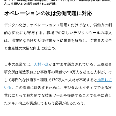
業、インフラ事業者は実際の運用を想定した環境でテストできるため、製品の品質を最大限に高めると
共に、市場投入までの期間を短縮することが可能。
オペレーションの次は労働問題に対応
デジタル化は、オペレーション（運用）だけでなく、労働力の劇
的な変化にも寄与する。職場での新しいデジタルツールの導入
は、潜在的な危険や反復作業から従業員を解放し、従業員の安全
と生産性の大幅な向上に役立つ。
日本の企業では、
人材不足
がますます懸念されている。三菱総合
研究所は製造系および事務系の職種で210万人を超える人材が、そ
して専門的な技術系の職種で170万人の人材が不足すると
推定して
いる
。この課題に対処するために、デジタルネイティブである次
世代にとって魅力的でな技術ツールを提供することで仕事に適し
たスキル向上を実感してもらう必要があるだろう。