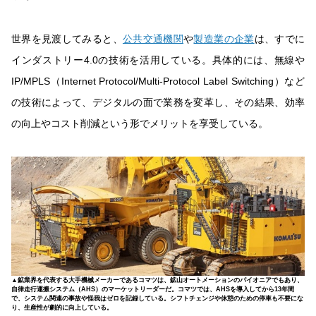
世界を見渡してみると、
公共交通機関
や
製造業の企業
は、すでに
インダストリー4.0の技術を活用している。具体的には、無線や
IP/MPLS（Internet Protocol/Multi-Protocol Label Switching）など
の技術によって、デジタルの面で業務を変革し、その結果、効率
の向上やコスト削減という形でメリットを享受している。
▲鉱業界を代表する大手機械メーカーであるコマツは、鉱山オートメーションのパイオニアでもあり、
自律走行運搬システム（AHS）のマーケットリーダーだ。コマツでは、AHSを導入してから13年間
で、システム関連の事故や怪我はゼロを記録している。シフトチェンジや休憩のための停車も不要にな
り、生産性が劇的に向上している。