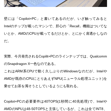
壁には「Copilot+PC」と書いてあるのだが、いざ触ってみると
Intelのチップが載ったマシンで、肝心の「Recall」機能はついてな
いとか、AMDのCPUが載ってるだけとか、とにかく肩透かしなの
だ。
実際、今月発売されるCopilit+PCのラインナップでは、Qualcomm
のSnapdragon X一色なのである。
これはARM系CPUで動く久しぶりのWindowsなのだが、Intelや
AMDが既存のCPUにとりあえずNPU(ニューラル処理ユニット)を
乗せてお茶を濁そうとしているようにも取れる。
Copilot+PCの必要要件は40TOPS(1秒間に40兆処理)で、Intelや
AMDのNPUは48-50TOPSと主張しているが、これは全てINT8、