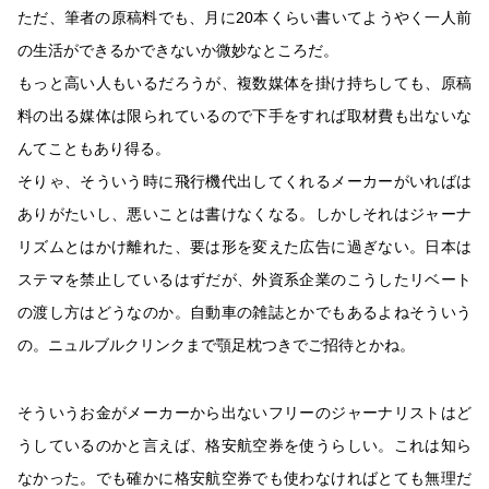
ただ、筆者の原稿料でも、月に20本くらい書いてようやく一人前
の生活ができるかできないか微妙なところだ。
もっと高い人もいるだろうが、複数媒体を掛け持ちしても、原稿
料の出る媒体は限られているので下手をすれば取材費も出ないな
んてこともあり得る。
そりゃ、そういう時に飛行機代出してくれるメーカーがいればは
ありがたいし、悪いことは書けなくなる。しかしそれはジャーナ
リズムとはかけ離れた、要は形を変えた広告に過ぎない。日本は
ステマを禁止しているはずだが、外資系企業のこうしたリベート
の渡し方はどうなのか。自動車の雑誌とかでもあるよねそういう
の。ニュルブルクリンクまで顎足枕つきでご招待とかね。
そういうお金がメーカーから出ないフリーのジャーナリストはど
うしているのかと言えば、格安航空券を使うらしい。これは知ら
なかった。でも確かに格安航空券でも使わなければとても無理だ