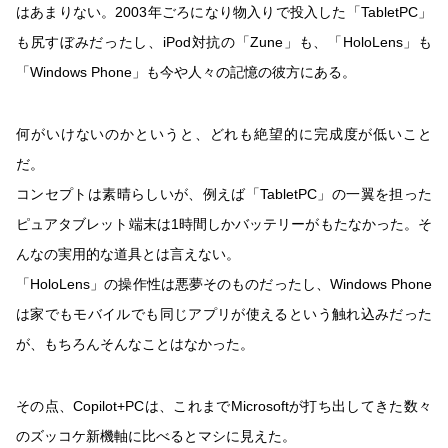
はあまりない。2003年ごろになり物入りで投入した「TabletPC」
も尻すぼみだったし、iPod対抗の「Zune」も、「HoloLens」も
「Windows Phone」も今や人々の記憶の彼方にある。
何がいけないのかというと、どれも絶望的に完成度が低いこと
だ。
コンセプトは素晴らしいが、例えば「TabletPC」の一翼を担った
ピュアタブレット端末は1時間しかバッテリーがもたなかった。そ
んなの実用的な道具とは言えない。
「HoloLens」の操作性は悪夢そのものだったし、Windows Phone
は家でもモバイルでも同じアプリが使えるという触れ込みだった
が、もちろんそんなことはなかった。
その点、Copilot+PCは、これまでMicrosoftが打ち出してきた数々
のズッコケ新機軸に比べるとマシに見えた。