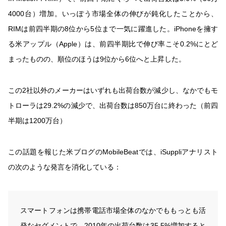
4000台）増加。いっぽう市場全体の伸びが鈍化したことから、
RIMは前四半期の8位から5位まで一気に躍進した。iPhoneを擁す
る米アップル（Apple）は、前四半期比で伸び率こそ0.2%にとど
まったものの、順位のほうは9位から6位へと上昇した。
この2社以外のメーカーはいずれも出荷台数が減少し、なかでもモ
トローラは29.2%の減少で、出荷台数は850万台に終わった（前四
半期は1200万台）
この話題を報じた米ブログのMobileBeatでは、iSuppliアナリスト
の次のような発言を消化している：
スマートフォンは携帯電話市場全体のなかでももっとも活
発なセグメントで、2010年の出荷台数は35.5%増加すると