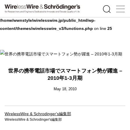
Warning
: Undefined array key 0 in
/home/wwnstyle/wirelesswire.jp/public_html/wp-
content/themes/wirelesswire_v3/functions.php
on line
25
世界の携帯電話市場でスマートフォン勢が躍進 –
2010年1-3月期
May 18, 2010
WirelessWire & Schrodinger's編集部
WirelessWire & Schrodinger's編集部