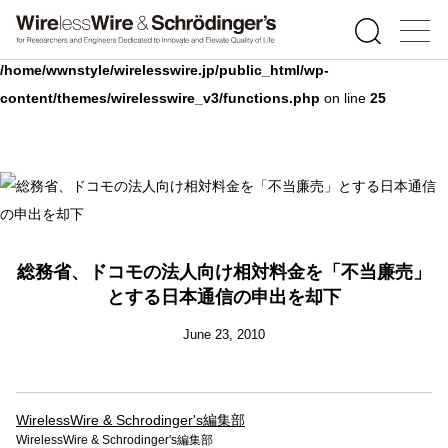
Warning
: Undefined array key 0 in
/home/wwnstyle/wirelesswire.jp/public_html/wp-
content/themes/wirelesswire_v3/functions.php
on line
25
総務省、ドコモの法人向け相対料金を「不当廉売」
とする日本通信の申出を却下
June 23, 2010
WirelessWire & Schrodinger's編集部
WirelessWire & Schrodinger's編集部