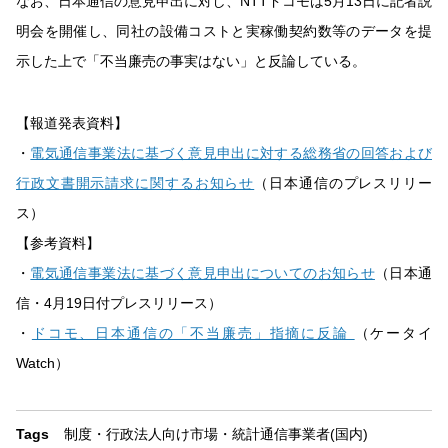
なお、日本通信の意見申出に対し、NTTドコモは5月13日に記者説
明会を開催し、同社の設備コストと実稼働契約数等のデータを提
示した上で「不当廉売の事実はない」と反論している。
【報道発表資料】
・
電気通信事業法に基づく意見申出に対する総務省の回答および
行政文書開示請求に関するお知らせ
（日本通信のプレスリリー
ス）
【参考資料】
・
電気通信事業法に基づく意見申出についてのお知らせ
（日本通
信・4月19日付プレスリリース）
・
ドコモ、日本通信の「不当廉売」指摘に反論
（ケータイ
Watch）
Tags
制度・行政
法人向け
市場・統計
通信事業者(国内)