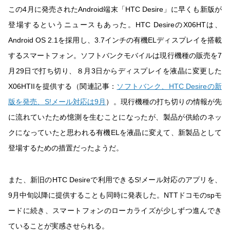
この4月に発売されたAndroid端末「HTC Desire」に早くも新版が
登場するというニュースもあった。HTC DesireのX06HTは、
Android OS 2.1を採用し、3.7インチの有機ELディスプレイを搭載
するスマートフォン。ソフトバンクモバイルは現行機種の販売を7
月29日で打ち切り、８月3日からディスプレイを液晶に変更した
X06HTIIを提供する（関連記事：
ソフトバンク、HTC Desireの新
版を発売、S!メール対応は9月
）。現行機種の打ち切りの情報が先
に流れていたため憶測を生むことになったが、製品が供給のネッ
クになっていたと思われる有機ELを液晶に変えて、新製品として
登場するための措置だったようだ。
また、新旧のHTC Desireで利用できるS!メール対応のアプリを、
9月中旬以降に提供することも同時に発表した。NTTドコモのspモ
ードに続き、スマートフォンのローカライズが少しずつ進んでき
ていることが実感させられる。