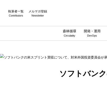
Warning
: Undefined array key 0 in
/home/wwnstyle/wirelesswire.jp/
執筆者一覧
メルマガ登録
Contributors
Newsletter
森林循環
開発・運用
Circulatity
DevOps
ソフトバンク