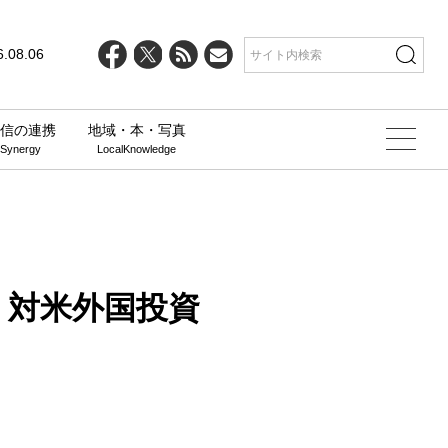
line
25
6.08.06
信の連携
地域・本・写真
 Synergy
LocalKnowledge
、対米外国投資