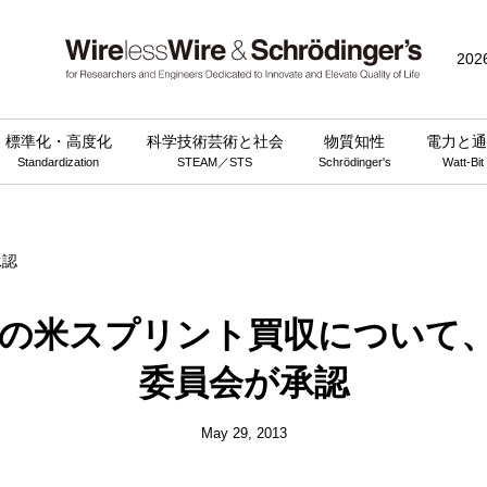
public_html/wp-content/themes/wirelesswire_v3/functions.php
on 
202
標準化・高度化
科学技術芸術と社会
物質知性
電力と通
Standardization
STEAM／STS
Schrödinger's
Watt-Bit
の米スプリント買収について
委員会が承認
May 29, 2013