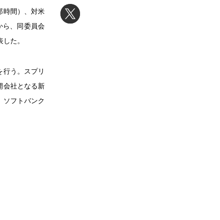
東部時間）、対米
tes）から、同委員会
表した。
を行う。スプリ
開会社となる新
、ソフトバンク