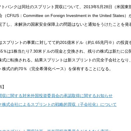
フトバンクは同社のスプリント買収について、2013年5月28日（米国
IUS：Committee on Foreign Investment in the United Sta
完了し、未解決の国家安全保障上の問題はないと通知をうけたことを発
はスプリントの事業に対してて約201億米ドル（約1.65兆円※）の投資
55％は1株当たり7.30米ドルの現金と交換され、残りの株式は新たに公
株式に転換される。結果スプリントは新スプリントの完全子会社となり
ト株式の約70％（完全希薄化ベース）を保有することになる。
料】
買収に関する対米外国投資委員会の承認取得に関するお知らせ
ク株式会社によるスプリントの戦略的買収（子会社化）について