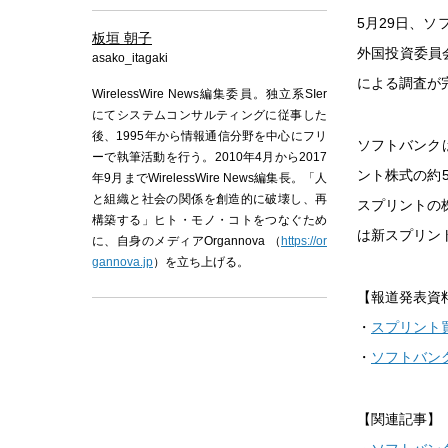
5月29日、ソ
板垣 朝子
外国投資委員会（CF
asako_itagaki
による調査が
WirelessWire News編集委員。独立系SIer
にてシステムコンサルティングに従事した
後、1995年から情報通信分野を中心にフリ
ソフトバンク
ーで執筆活動を行う。2010年4月から2017
ント株式の約
年9月までWirelessWire News編集長。「人
と組織と社会の関係を創造的に破壊し、再
スプリントの
構築する」ヒト・モノ・コトをつなぐため
は新スプリン
に、自身のメディアOrgannova （
https://or
gannova.jp
）を立ち上げる。
【報道発表資
・
スプリント
・
ソフトバン
【関連記事】