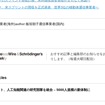
クのスプリント買収計画、米外国投資委員会がまもなく承認へ
ク、米スプリントの買収を正式発表 世界3位の移動体通信事業者へ
業者(海外)
author:板垣朝子
通信事業者(国内)
おすすめ記事と編集部のお知らせを
りします。（毎週火曜日配信）
cles
ト、人工知能関連の研究部隊を統合 – 5000人規模の新体制に