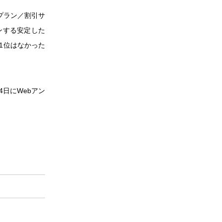
プラン／割引サ
ンする安定した
1位はなかった
4日にWebアン