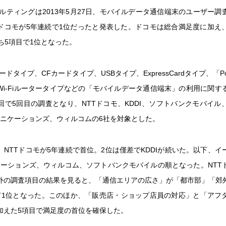
サルティングは2013年5月27日、モバイルデータ通信端末のユーザー調
Tドコモが5年連続で1位だったと発表した。ドコモは総合満足度に加え
ち5項目で1位となった。
ドタイプ、CFカードタイプ、USBタイプ、ExpressCardタイプ、「Pock
Wi-Fiルータータイプなどの「モバイルデータ通信端末」の利用に関す
回で5回目の調査となり、NTTドコモ、KDDI、ソフトバンクモバイル
ュニケーションズ、ウィルコムの6社を対象とした。
、NTTドコモが5年連続で首位。2位は僅差でKDDIが続いた。以下、イ
ケーションズ、ウィルコム、ソフトバンクモバイルの順となった。NTT
外の調査項目の結果を見ると、「通信エリアの広さ」が「都市部」「郊
て1位となった。このほか、「販売店・ショップ店員の対応」と「アフ
加えた5項目で満足度の首位を確保した。