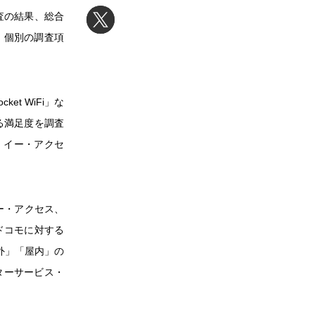
査の結果、総合
、個別の調査項
et WiFi」な
る満足度を調査
、イー・アクセ
ー・アクセス、
ドコモに対する
外」「屋内」の
ターサービス・