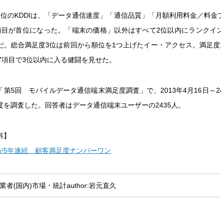
2位のKDDIは、「データ通信速度」「通信品質」「月額利用料金／料金
項目が首位になった。「端末の価格」以外はすべて2位以内にランクイ
だ。総合満足度3位は前回から順位を1つ上げたイー・アクセス。満足度
中7項目で3位以内に入る健闘を見せた。
第5回 モバイルデータ通信端末満足度調査」で、2013年4月16日～2
度を調査した。回答者はデータ通信端末ユーザーの2435人。
料】
モが5年連続 顧客満足度ナンバーワン
業者(国内)
市場・統計
author:岩元直久