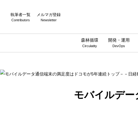
Warning
: Undefined array key 0 in
/home/wwnstyle/wirelesswire.jp/
執筆者一覧
メルマガ登録
Contributors
Newsletter
森林循環
開発・運用
Circulatity
DevOps
モバイルデー