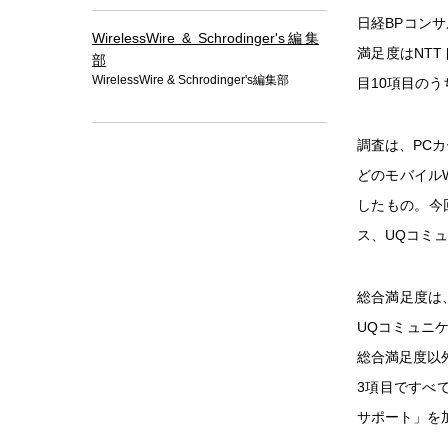
日経BPコン
WirelessWire & Schrodinger's編集
満足度はNT
部
WirelessWire & Schrodinger's編集部
目10項目のう
調査は、PCカー
どのモバイル
したもの。今
ス、UQコミ
総合満足度は
UQコミュニ
総合満足度以
3項目ですべ
サポート」を