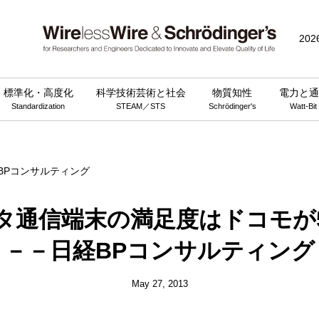
public_html/wp-content/themes/wirelesswire_v3/functions.php
on 
202
標準化・高度化
科学技術芸術と社会
物質知性
電力と通
Standardization
STEAM／STS
Schrödinger's
Watt-Bit
タ通信端末の満足度はドコモが
－－日経BPコンサルティング
May 27, 2013