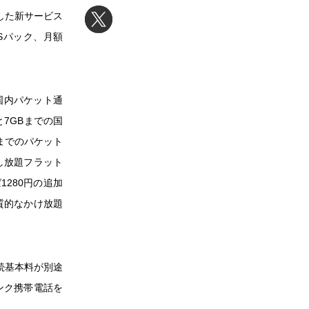
した新サービス
Sパック、月額
の国内パケット通
と7GBまでの国
Bまでのパケット
し放題フラット
1280円の追加
質的なかけ放題
続基本料が別途
ンク携帯電話を