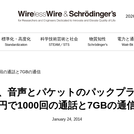
public_html/wp-content/themes/wirelesswire_v3/functions.php
on 
202
標準化・高度化
科学技術芸術と社会
物質知性
電力と通
Standardization
STEAM／STS
Schrödinger's
Watt-Bit
、音声とパケットのパックプラン
円で1000回の通話と7GBの通
January 24, 2014