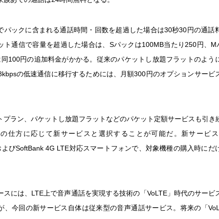
でパックに含まれる通話時間・回数を超過した場合は30秒30円の通話
ト通信で容量を超過した場合は、Sパックは100MB当たり250円、M
は同100円の追加料金がかかる。従来のパケットし放題フラットのよう
8kbpsの低速通信に移行するためには、月額300円のオプションサー
トプラン、パケットし放題フラットなどのパケット定額サービスも引き
用の仕方に応じて新サービスと選択することが可能だ。新サービス
 4GおよびSoftBank 4G LTE対応スマートフォンで、対象機種の購入時
ースには、LTE上で音声通話を実現する技術の「VoLTE」時代のサービ
が、今回の新サービス自体は従来型の音声通話サービス。将来の「VoL