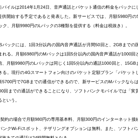
モバイルは2014年1月24日、音声通話とパケット通信の料金をパックに
に提供開始する予定であると発表した。新サービスでは、月額5980円の
パック、月額9980円のLパックの3種類を提供する（料金は税抜き）。
のSパックには、1回3分以内の国内音声通話が月間50回と、2GBまで
れる。月額6980円のMパックは1回5分以内の国内音声通話が1000回
、月額9980円のLパックは同じく1回5分以内の通話1000回と、15G
きる。現行の4Gスマートフォン向けのパケット定額プラン「パケット
は月額5700円で7GBまでの通信ができるので、新サービスのMパックならば
000回までの通話ができることになり、ソフトバンクモバイルでは「実
るという。
年契約の場合で月額980円の専用基本料、月額300円のインターネット接
バンクWi-Fiスポット、テザリングオプションは無料。また、ソフトバ
家族あての通話は24時間無料となる。