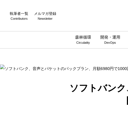
Warning
: Undefined array key 0 in
/home/wwnstyle/wirelesswire.jp/
執筆者一覧
メルマガ登録
Contributors
Newsletter
森林循環
開発・運用
Circulatity
DevOps
ソフトバンク