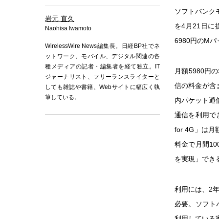
ソフトバンク
岩元 直久
を4月21日
Naohisa Iwamoto
6980円のM
WirelessWire News編集長。日経BP社でネ
ットワーク、モバイル、デジタル関連の各
種メディアの記者・編集者を経て独立。IT
月額5980円
ジャーナリスト、フリーランスライターと
信の料金が含ま
しても雑誌や書籍、Webサイトに幅広く執
筆している。
内パケット通信
通信を利用で
for 4G」
料金で月間1
を実現」でき
利用には、2
必要。ソフト
利用している