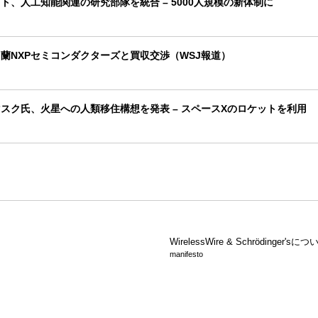
ト、人工知能関連の研究部隊を統合 – 5000人規模の新体制に
蘭NXPセミコンダクターズと買収交渉（WSJ報道）
スク氏、火星への人類移住構想を発表 – スペースXのロケットを利用
WirelessWire &
Schrödinger'sにつ
manifesto