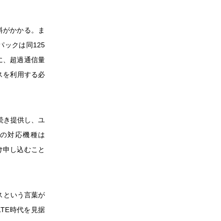
料がかかる。ま
パックは同125
に、超過通信量
ビスを利用する必
続き提供し、ユ
の対応機種は
にだけ申し込むこと
スという言葉が
TE時代を見据