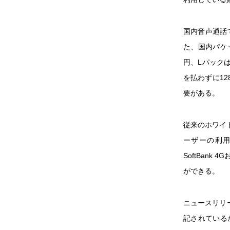
国内音声通話
た、国内パケッ
円、Lパック
を払わずに12
要がある。
従来のホワイ
ーザーの利
SoftBank
ができる。
ニュースリリ
記されている