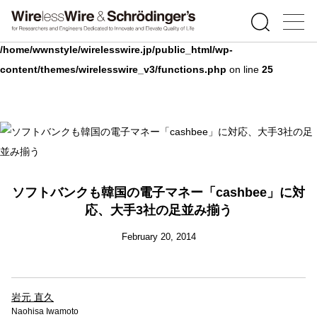
Warning
: Undefined array key 0 in
/home/wwnstyle/wirelesswire.jp/public_html/wp-
content/themes/wirelesswire_v3/functions.php
on line
25
ソフトバンクも韓国の電子マネー「cashbee」に対
応、大手3社の足並み揃う
February 20, 2014
岩元 直久
Naohisa Iwamoto