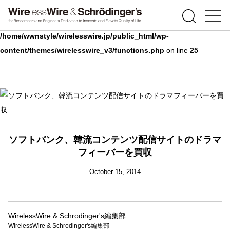
Warning
: Undefined array key 0 in
/home/wwnstyle/wirelesswire.jp/public_html/wp-
content/themes/wirelesswire_v3/functions.php
on line
25
ソフトバンク、韓流コンテンツ配信サイトのドラマ
フィーバーを買収
October 15, 2014
WirelessWire & Schrodinger's編集部
WirelessWire & Schrodinger's編集部