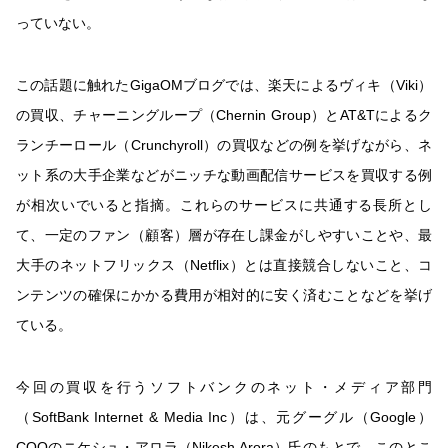
っていない。
この話題に触れたGigaOMブログでは、楽天によるヴィキ（Viki）
の買収、チャーニングループ（Chernin Group）とAT&Tによるク
ランチーロール（Crunchyroll）の買収などの例を挙げながら、ネ
ット系の大手企業などがニッチな動画配信サービスを買収する例
が相次いでいると指摘。これらのサービスに共通する長所とし
て、一定のファン（顧客）層が存在し課金がしやすいことや、最
大手のネットフリックス（Netflix）とは直接競合しないこと、コ
ンテンツの確保にかかる費用が相対的に安く済むことなどを挙げ
ている。
今回の買収を行うソフトバンクのネット・メディア部門
（SoftBank Internet & Media Inc）は、元グーグル（Google）
COOのニケシュ・アロラ（Nikesh Arora）氏のもとで、このとこ