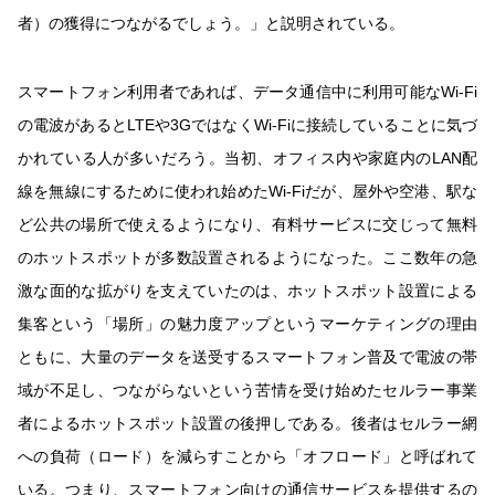
者）の獲得につながるでしょう。」と説明されている。
スマートフォン利用者であれば、データ通信中に利用可能なWi-Fi
の電波があるとLTEや3GではなくWi-Fiに接続していることに気づ
かれている人が多いだろう。当初、オフィス内や家庭内のLAN配
線を無線にするために使われ始めたWi-Fiだが、屋外や空港、駅な
ど公共の場所で使えるようになり、有料サービスに交じって無料
のホットスポットが多数設置されるようになった。ここ数年の急
激な面的な拡がりを支えていたのは、ホットスポット設置による
集客という「場所」の魅力度アップというマーケティングの理由
ともに、大量のデータを送受するスマートフォン普及で電波の帯
域が不足し、つながらないという苦情を受け始めたセルラー事業
者によるホットスポット設置の後押しである。後者はセルラー網
への負荷（ロード）を減らすことから「オフロード」と呼ばれて
いる。つまり、スマートフォン向けの通信サービスを提供するの