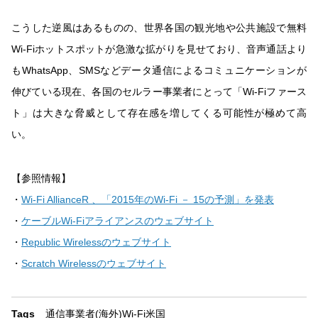
こうした逆風はあるものの、世界各国の観光地や公共施設で無料
Wi-Fiホットスポットが急激な拡がりを見せており、音声通話より
もWhatsApp、SMSなどデータ通信によるコミュニケーションが
伸びている現在、各国のセルラー事業者にとって「Wi-Fiファース
ト」は大きな脅威として存在感を増してくる可能性が極めて高
い。
【参照情報】
・
Wi-Fi AllianceR 、「2015年のWi-Fi － 15の予測」を発表
・
ケーブルWi-Fiアライアンスのウェブサイト
・
Republic Wirelessのウェブサイト
・
Scratch Wirelessのウェブサイト
Tags
通信事業者(海外)
Wi-Fi
米国