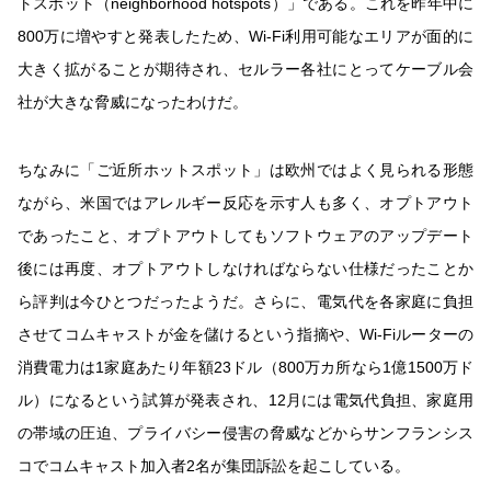
トスポット（neighborhood hotspots）」である。これを昨年中に
800万に増やすと発表したため、Wi-Fi利用可能なエリアが面的に
大きく拡がることが期待され、セルラー各社にとってケーブル会
社が大きな脅威になったわけだ。
ちなみに「ご近所ホットスポット」は欧州ではよく見られる形態
ながら、米国ではアレルギー反応を示す人も多く、オプトアウト
であったこと、オプトアウトしてもソフトウェアのアップデート
後には再度、オプトアウトしなければならない仕様だったことか
ら評判は今ひとつだったようだ。さらに、電気代を各家庭に負担
させてコムキャストが金を儲けるという指摘や、Wi-Fiルーターの
消費電力は1家庭あたり年額23ドル（800万カ所なら1億1500万ド
ル）になるという試算が発表され、12月には電気代負担、家庭用
の帯域の圧迫、プライバシー侵害の脅威などからサンフランシス
コでコムキャスト加入者2名が集団訴訟を起こしている。