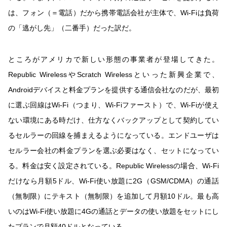
は、フォン（＝電話）だから携帯電話会社が主体で、Wi-Fiは負荷
の「逃がし先」（二番手）だった訳だ。
ところがアメリカで新しい形態の事業者が登場してきた。
Republic WirelessやScratch Wirelessといった新興企業で、
Androidデバイスと料金プランを提供する通信会社なのだが、最初
に選ぶ回線はWi-Fi（つまり、Wi-Fiファースト）で、Wi-Fiが使え
ない環境にある時だけ、仕方なくバックアップとして契約してい
るセルラーの回線を捕まえるようになっている。エンドユーザは
セルラー会社の料金プランを選ぶ必要はなく、セットになってい
る。料金は安く設定されている。Republic Wirelessの場合、Wi-Fi
だけなら月額5ドル、Wi-Fi使い放題に2G（GSM/CDMA）の通話
（無制限）にテキスト（無制限）を追加して月額10ドル。最も高
いのはWi-Fi使い放題に4Gの通話とデータの使い放題をセットにし
たプランで月額40ドルとなっている。