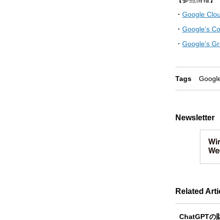
・
Google Clou
・
Google’s Co
・
Google’s G
Tags
Googl
Newsletter
Related Arti
ChatGP