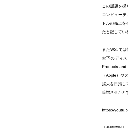
この話題を採り
コンピューティ
ドルの売上をそれ
たと記してい
またWSJでは
傘下のディスニ
Products
（Apple）
拡大を目指して
倍増させたと
https://yout
【参照情報】