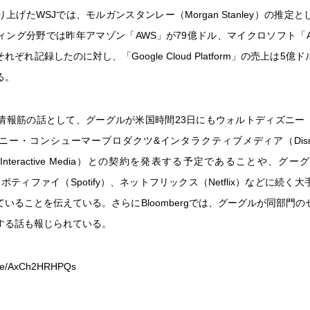
上げたWSJでは、モルガンスタンレー（Morgan Stanley）の推定
ング分野では昨年アマゾン「AWS」が79億ドル、マイクロソフト「Az
ぞれ記録したのに対し、「Google Cloud Platform」の売上は5
る。
情報筋の話として、グーグルが米国時間23日にもウォルトディズニー（Wal
ー・コンシューマープロダクツ&インタラクティブメディア（Disney 
 and Interactive Media）との契約を発表する予定であることや、
やスポティファイ（Spotify）、ネットフリックス（Netflix）などに続く
いることを伝えている。さらにBloombergでは、グーグルが同部門
する話も報じられている。
u.be/AxCh2HRHPQs