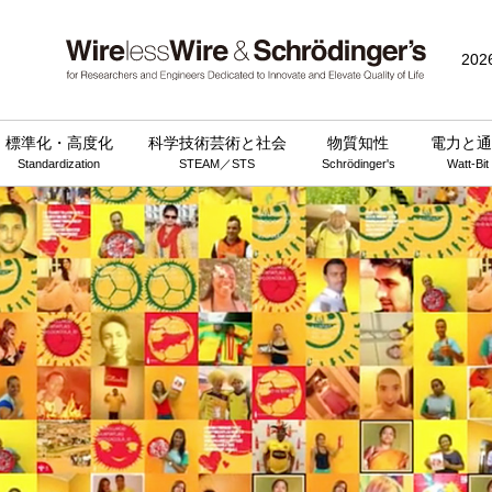
202
標準化・高度化
科学技術芸術と社会
物質知性
電力と通
Standardization
STEAM／STS
Schrödinger's
Watt-Bit