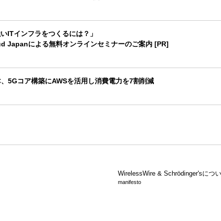
いITインフラをつくるには？」
Cloud Japanによる無料オンラインセミナーのご案内 [PR]
C、5Gコア構築にAWSを活用し消費電力を7割削減
WirelessWire &
Schrödinger'sにつ
manifesto