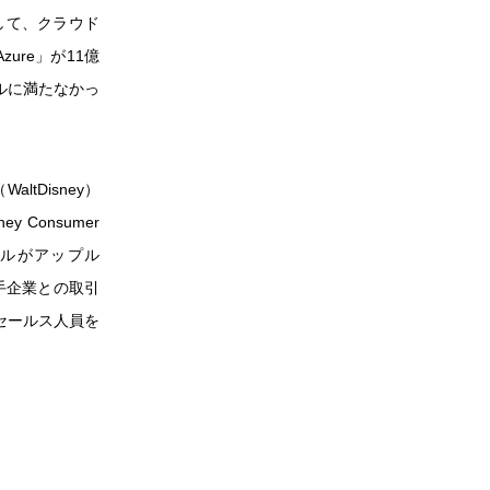
として、クラウド
ure」が11億
億ドルに満たなかっ
tDisney）
Consumer
グーグルがアップル
大手企業との取引
のセールス人員を