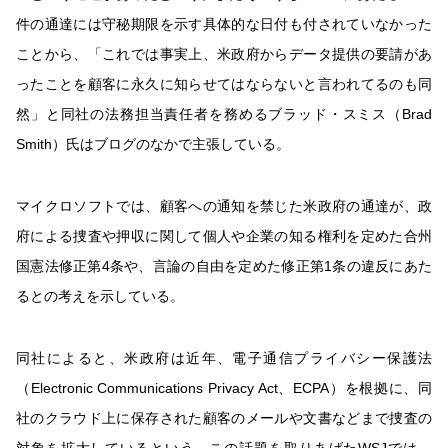
件の通達には守秘期限を示す具体的な日付も付されていなかった
ことから、「これでは事実上、米政府からデータ提供の要請があ
ったことを顧客に永久に知らせてはならないと言われてるのも同
然」と同社の法務担当責任者を務めるブラッド・スミス（Brad
Smith）氏はブログのなかで主張している。
マイクロソフトでは、顧客への通知を禁じた米政府の通達が、政
府による捜査や押収に関して個人や企業の知る権利を定めた合州
国憲法修正第4条や、言論の自由を定めた修正第1条の違反にあた
るとの考えを示している。
同社によると、米政府は近年、電子通信プライバシー保護法
（Electronic Communications Privacy Act、ECPA）を根拠に、同
社のクラウド上に保存された顧客のメールや文書などまで捜査の