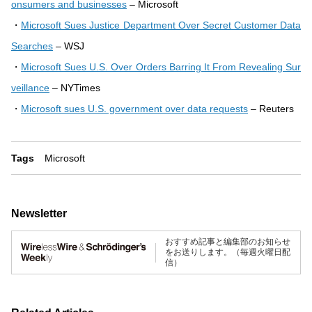
onsumers and businesses
– Microsoft
・
Microsoft Sues Justice Department Over Secret Customer Data
Searches
– WSJ
・
Microsoft Sues U.S. Over Orders Barring It From Revealing Sur
veillance
– NYTimes
・
Microsoft sues U.S. government over data requests
– Reuters
Tags
Microsoft
Newsletter
おすすめ記事と編集部のお知らせ
をお送りします。（毎週火曜日配
信）