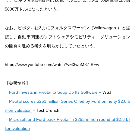
し、ピボタルの評価額は28億ドルに。また累計の調達額は3億
5800万ドルになったという。
なお、ピボタルは3月にフォルクスワーゲン（Volkswagen ）と提
携し、自動車関連のソフトウェアやモビリティ・ソリューション
の開発を進める考えを明らかにしていたという。
https://www.youtube.com/watch?v=t3wpM87-BFw
【参照情報】
・
Ford Invests in Pivotal to Soup Up Its Software
– WSJ
・
Pivotal scores $253 million Series C led by Ford on hefty $2.8 b
illion valuation
– TechCrunch
・
Microsoft and Ford back Pivotal in $253 million round at $2.8 bil
lion valuation
–