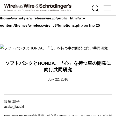
Warning
: Undefined array key 0 in
/home/wwnstyle/wirelesswire.jp/public_html/wp-
content/themes/wirelesswire_v3/functions.php
on line
25
ソフトバンクとHONDA、「心」を持つ車の開発に
向け共同研究
July 22, 2016
板垣 朝子
asako_itagaki