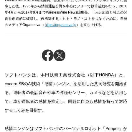
WirelessWire News編集委員。独立系SIerにてシステムコンサルティングに従
事した後、1995年から情報通信分野を中心にフリーで執筆活動を行う。2010
年4月から2017年9月までWirelessWire News編集長。「人と組織と社会の関
係を創造的に破壊し、再構築する」ヒト・モノ・コトをつなぐために、自身
のメディアOrgannova （
https://organnova.jp
）を立ち上げる。
ソフトバンクは、本田技研工業株式会社（以下HONDA）と、
cocoro SBのAI技術「感情エンジン」を活用した共同研究を開始す
る。運転者の会話音声や車の各種センサー、カメラなどを活用し
て、車が運転者の感情を推定し、同時に自身も感情を持って対応
するしくみを目指す。
感情エンジンはソフトバンクのパーソナルロボット「Pepper」が