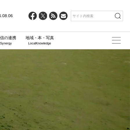
6.08.06
信の連携
地域・本・写真
 Synergy
LocalKnowledge