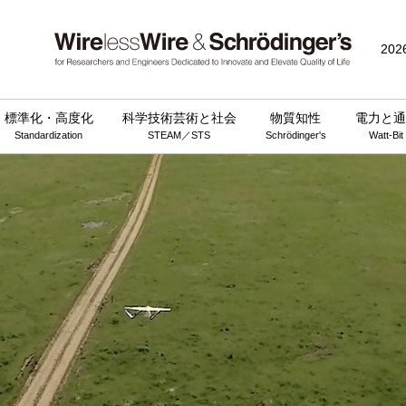
202
標準化・高度化
科学技術芸術と社会
物質知性
電力と通
Standardization
STEAM／STS
Schrödinger's
Watt-Bit