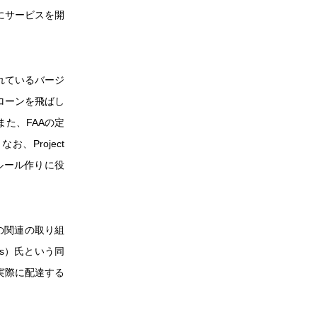
中にサービスを開
れているバージ
ローンを飛ばし
た、FAAの定
Project
ルール作りに役
送の関連の取り組
s）氏という同
実際に配達する