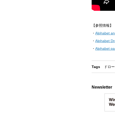
【参照情報】
・
Alphabet an
・
Alphabet Dro
・
Alphabet par
Tags
ドロー
Newsletter