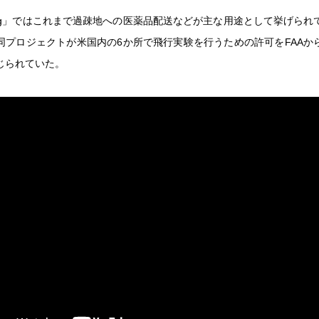
t Wing」ではこれまで過疎地への医薬品配送などが主な用途として挙げら
同プロジェクトが米国内の6か所で飛行実験を行うための許可をFAAか
じられていた。