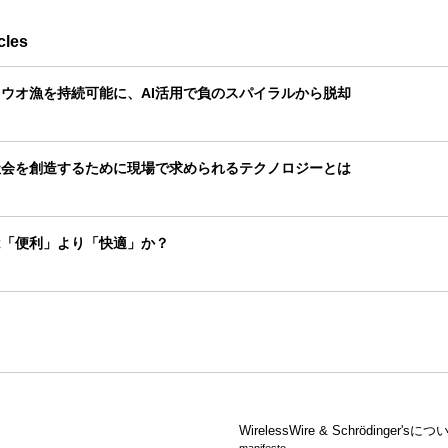
cles
ウオ漁を持続可能に、AI活用で負のスパイラルから脱却
社会を創造するために現場で求められるテクノロジーとは
は「便利」より「快適」か？
WirelessWire &
Schrödinger'sにつ
manifesto