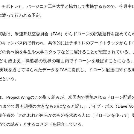
 Grill：チポトレ）、バージニア工科大学と協力して実施するもので、今月
に渡って行われる予定。
実験は、米連邦航空委員会（FAA）からドローンの試験運行を認めてら
のキャンパス内で行われ、具体的にはチポトレのフードトラックからド
どの食べ物を学生や大学スタッフなどに届けることが想定されている。ま
どを踏まえ、操縦者の視界の範囲内でドローンを飛ばすことになる。なお、
この実験を通じて得られたデータをFAAに提供し、ドローン配送に関する
だという。
rgでは、Project Wingのこの取り組みが、米国内で実施されるドローン配
れまでで最も規模の大きなものになると記し、デイブ・ボス（Dave Vo
責任者の「われわれが何らかのものを求める人に（ドローンを使って）
めての試み」とするコメントを紹介している。