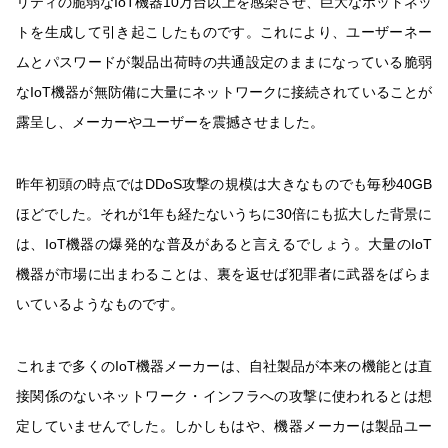
リティの脆弱なIoT機器10万台以上を感染させ、巨大なボットネッ
トを生成して引き起こしたものです。これにより、ユーザーネー
ムとパスワードが製品出荷時の共通設定のままになっている脆弱
なIoT機器が無防備に大量にネットワークに接続されていることが
露呈し、メーカーやユーザーを震撼させました。
昨年初頭の時点ではDDoS攻撃の規模は大きなものでも毎秒40GB
ほどでした。それが1年も経たないうちに30倍にも拡大した背景に
は、IoT機器の爆発的な普及があると言えるでしょう。大量のIoT
機器が市場に出まわることは、裏を返せば犯罪者に武器をばらま
いているようなものです。
これまで多くのIoT機器メーカーは、自社製品が本来の機能とは直
接関係のないネットワーク・インフラへの攻撃に使われるとは想
定していませんでした。しかしもはや、機器メーカーは製品ユー