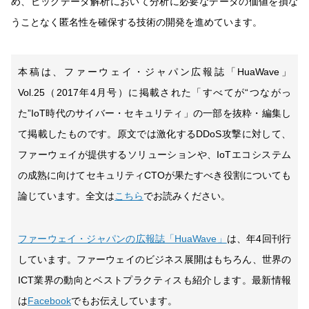
め、ビッグデータ解析において分析に必要なデータの価値を損な
うことなく匿名性を確保する技術の開発を進めています。
本稿は、ファーウェイ・ジャパン広報誌「HuaWave」
Vol.25（2017年4月号）に掲載された「すべてが“つながっ
た”IoT時代のサイバー・セキュリティ」の一部を抜粋・編集し
て掲載したものです。原文では激化するDDoS攻撃に対して、
ファーウェイが提供するソリューションや、IoTエコシステム
の成熟に向けてセキュリティCTOが果たすべき役割についても
論じています。全文は
こちら
でお読みください。
ファーウェイ・ジャパンの広報誌「HuaWave」
は、年4回刊行
しています。ファーウェイのビジネス展開はもちろん、世界の
ICT業界の動向とベストプラクティスも紹介します。最新情報
は
Facebook
でもお伝えしています。