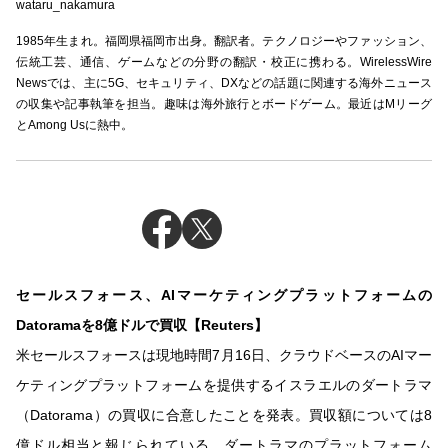
wataru_nakamura
1985年生まれ。福岡県福岡市出身。翻訳者。テクノロジーやファッション、
伝統工芸、通信、ゲームなどの分野の翻訳・校正に携わる。WirelessWire
Newsでは、主に5G、セキュリティ、DXなどの話題に関連する海外ニュース
の収集や記事執筆を担当。趣味は海外旅行とボードゲーム。最近はMリーグ
とAmong Usに熱中。
セールスフォース、AIマーケティングプラットフォームの
Datoramaを8億ドルで買収【Reuters】
米セールスフォースは現地時間7月16日、クラウドベースのAIマー
ケティングプラットフォームを提供するイスラエルのダートラマ
（Datorama）の買収に合意したことを発表。買収額については8
億ドル相当と報じられている。ダートラマのプラットフォーム