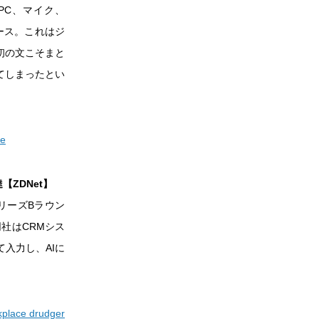
PC、マイク、
リース。これはジ
初の文こそまと
てしまったとい
Be
【ZDNet】
シリーズBラウン
社はCRMシス
入力し、AIに
rkplace drudger