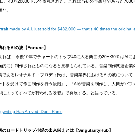
5日、43万20000ドルで落札された。これは当初の予想額であった7000
額だ。
rtrait made by A.I. just sold for $432,000 — that’s 40 times the original 
るAIの波【Fortune】
れば、今後10年でチャートのトップ40に入る楽曲の20〜30％はAI
面的に）制作されたものになると見積もられている。音楽制作関連企業
業であるレオナルド・ブロディ氏は、音楽業界におけるAIの波について
ポートを受けて作曲制作を行う段階』、『AIが音楽を制作し、人間がパフ
AIによってすべてが行われる段階』で発展する」と語っている。
ngwriting Has Arrived. Don’t Panic
のロードトリップ小説の出来栄えとは【SingularityHub】