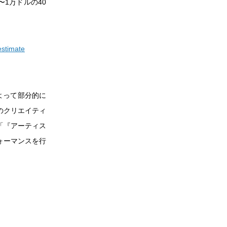
〜1万ドルの40
estimate
によって部分的に
のクリエイティ
「『アーティス
ォーマンスを行