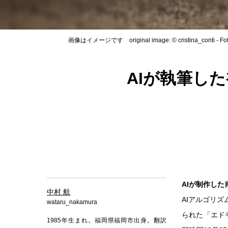
画像はイメージです original image: © cristina_conti - Fot
AIが執筆し
AIが制作した
中村 航
AIアルゴリ
wataru_nakamura
られた「エドモンド
1985年生まれ。福岡県福岡市出身。翻訳