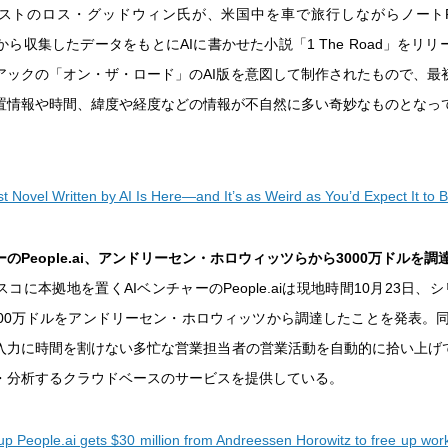
ジストのロス・グッドウィン氏が、米国中を車で旅行しながらノート
から収集したデータをもとにAIに書かせた小説「1 The Road」をリ
アックの「オン・ザ・ロード」のAI版を意図して制作されたもので、最
置情報や時間、緯度や経度などの情報が不自然に多い奇妙なものとなっ
st Novel Written by AI Is Here—and It’s as Weird as You’d Expect It to 
ーのPeople.ai、アンドリーセン・ホロウィッツらから3000万ドルを調達
コに本拠地を置くAIベンチャーのPeople.aiは現地時間10月23日、
000万ドルをアンドリーセン・ホロウィッツから調達したことを発表。同
入力に時間を割けない多忙な営業担当者の営業活動を自動的に拾い上げて
・分析するクラウドベースのサービスを提供している。
tup People.ai gets $30 million from Andreessen Horowitz to free up wo