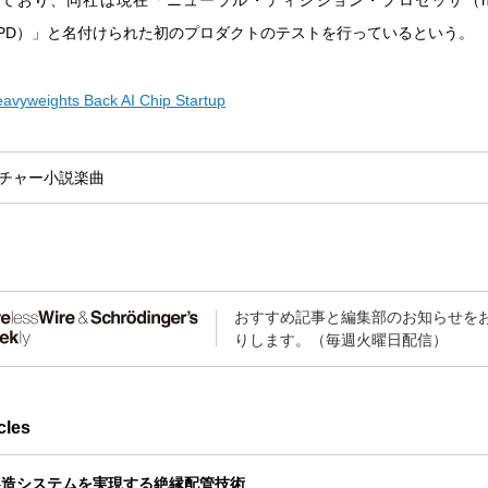
おり、同社は現在「ニューラル・ディシジョン・プロセッサ（neural 
or、NPD）」と名付けられた初のプロダクトのテストを行っているという。
avyweights Back AI Chip Startup
チャー
小説
楽曲
おすすめ記事と編集部のお知らせを
りします。（毎週火曜日配信）
cles
製造システムを実現する絶縁配管技術