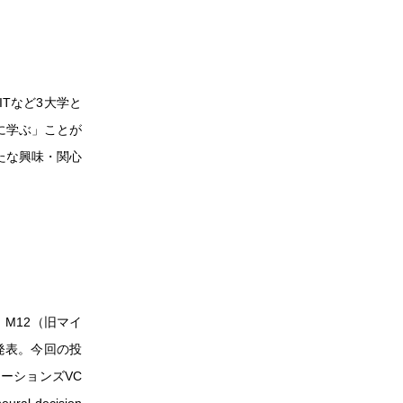
MITなど3大学と
に学ぶ」ことが
たな興味・関心
、M12（旧マイ
発表。今回の投
ーションズVC