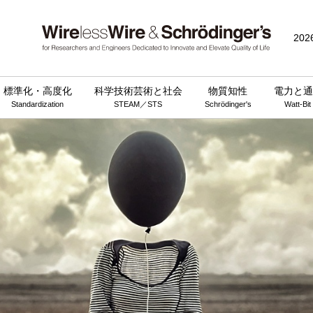
202
標準化・高度化
科学技術芸術と社会
物質知性
電力と通
Standardization
STEAM／STS
Schrödinger's
Watt-Bit