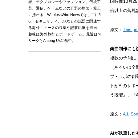
国時間10月2
者。テクノロジーやファッション、伝統工
芸、通信、ゲームなどの分野の翻訳・校正
倍以上の落札
に携わる。WirelessWire Newsでは、主に5
G、セキュリティ、DXなどの話題に関連す
る海外ニュースの収集や記事執筆を担当。
原文：
This po
趣味は海外旅行とボードゲーム。最近はM
リーグとAmong Usに熱中。
楽曲制作にも訪れ
複数の予測によ
（あるいは全
ブ・ラボの創
トがAIのサ
う段階』、『
原文：
A.I. So
AIが執筆した初