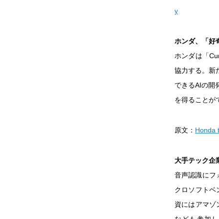
y
ホンダ、「好奇
ホンダは「Cur
協力する。新
できるAIの
を得ることが
原文：
Honda t
大手テック企業
音声認識にフォ
クロソフトベ
資にはアマゾ