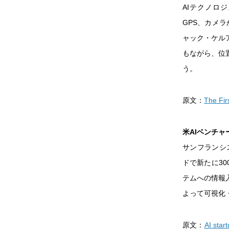
AIテクノロ
GPS、カメラ
ャック・ケル
もながら、位
う。
原文：
The Fir
米AIベンチャ
サンフランシス
ドで新たに3
テムへの情報
よって可視化
原文：
AI star