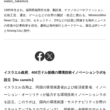
wataru_nakamura
1985年生まれ。福岡県福岡市出身。翻訳者。テクノロジーやファッション、
伝統工芸、通信、ゲームなどの分野の翻訳・校正に携わる。WirelessWire
Newsでは、主に5G、セキュリティ、DXなどの話題に関連する海外ニュース
の収集や記事執筆を担当。趣味は海外旅行とボードゲーム。最近はMリーグ
とAmong Usに熱中。
イスラエル政府、400万ドル規模の環境技術イノベーションラボを
設立【No camels】
イスラエル当局は、同国の環境保護省および経済産業省、イノベ
ーション・オーソリティが協力する環境技術イノベーションラボ
を設立。このラボは、国内の環境保護・サステナビリティ分野の
スタートアップをスカウティングし、技術的・金銭的サポートを