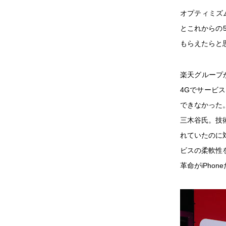
オプティミズ
とこれからの
もらえたらと
楽天グループ
4Gでサービ
できなかった
三木谷氏。技
れていたのに
ビスの柔軟性
革命がiPh