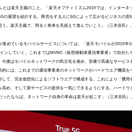
ムとは楽天主義のこと。「楽天オプティミズム2019では、インターネ
5Gの展望を紹介する。商売をする人に5Gによって広がるビジネスの意
思う。楽天主義で、明るく将来を見据えて進んでいこう」（三木谷氏）
が進めているモバイルサービスについては、「楽天モバイルが2019年1
スインしていく。これまではMVNO（仮想移動体通信事業者）で自分た
。今後はモバイルネットワークの民主化を進め、安価で高速なサービス
術的には、これまでの通信事業者のネットワークがハードウエア機器を
対して、完全仮想化によるソフトウエアで構成する。これにより「費用
を高め、そして新サービスの提供を一気にできるようにする。ハードウ
oneだったならば、ネットワーク自身の革命は楽天が起こす」（三木谷氏）