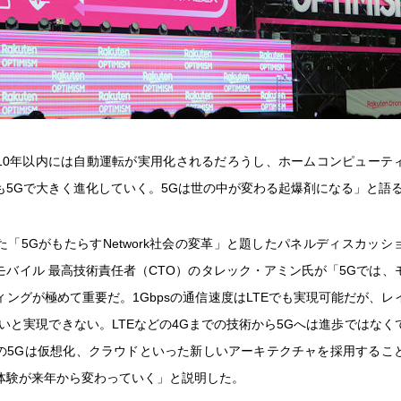
10年以内には自動運転が実用化されるだろうし、ホームコンピューテ
も5Gで大きく進化していく。5Gは世の中が変わる起爆剤になる」と語
た「5GがもたらすNetwork社会の変革」と題したパネルディスカッシ
モバイル 最高技術責任者（CTO）のタレック・アミン氏が「5Gでは、
ィングが極めて重要だ。1Gbpsの通信速度はLTEでも実現可能だが、レ
ないと実現できない。LTEなどの4Gまでの技術から5Gへは進歩ではなく
の5Gは仮想化、クラウドといった新しいアーキテクチャを採用するこ
体験が来年から変わっていく」と説明した。