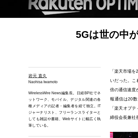
5Gは世の中
「楽天市場を2
岩元 直久
いだった。これ
Naohisa Iwamoto
倍の通信速度
WirelessWire News編集長。日経BP社でネ
報通信は20
ットワーク、モバイル、デジタル関連の各
種メディアの記者・編集者を経て独立。IT
「楽天オプテ
ジャーナリスト、フリーランスライターと
締役会長兼社
しても雑誌や書籍、Webサイトに幅広く執
筆している。