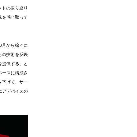
ットの振り返り
味を感じ取って
。
0月から徐々に
ちの技術を反映
を提供する」と
ベースに構成さ
を下げて、サー
エアデバイスの
。