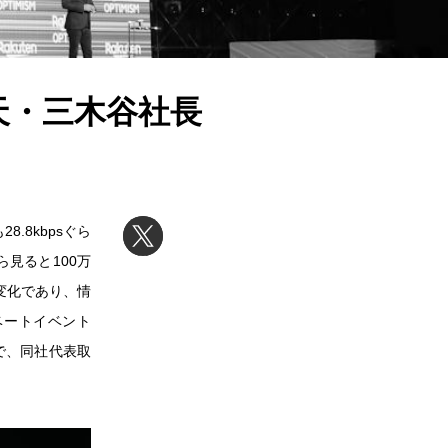
天・三木谷社長
.8kbpsぐら
ら見ると100万
変化であり、情
ベートイベント
で、同社代表取