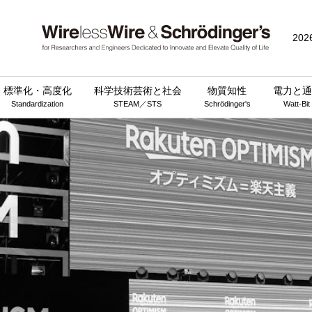
202
標準化・高度化
科学技術芸術と社会
物質知性
電力と通
Standardization
STEAM／STS
Schrödinger's
Watt-Bit