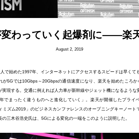
が変わっていく起爆剤に――楽
August 2, 2019
人で始めた1997年、インターネットにアクセスするスピードは早くても28
が5Gでは10Gbps～20Gbpsの通信速度になり、楽天を始めたころか
が実現する。交通に例えれば人力車が新幹線やジェット機になるような
数年でまったく違うものへと進化していく」。楽天が開催したプライ
ィミズム2019」のビジネスカンファレンスのオープニングキーノート
長の三木谷浩史氏は、5Gによる変化の一端をこのように説明した。