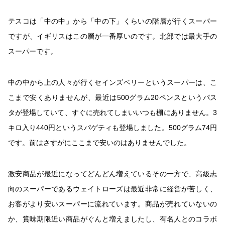
テスコは「中の中」から「中の下」くらいの階層が行くスーパー
ですが、イギリスはこの層が一番厚いのです。北部では最大手の
スーパーです。
中の中から上の人々が行くセインズベリーというスーパーは、こ
こまで安くありませんが、最近は
500
グラム
20
ペンスというパス
タが登場していて、すぐに売れてしまいいつも棚にありません。
3
キロ入り
440
円というスパゲティも登場しました。
500
グラム
74
円
です。前はさすがにここまで安いのはありませんでした。
激安商品が最近になってどんどん増えているその一方で、
高級志
向のスーパーであるウェイトローズは最近非常に経営が苦しく、
お客がより安いスーパーに流れています。商品が売れていないの
か、賞味期限近い商品がぐんと増えましたし、有名人とのコラボ