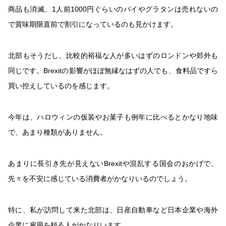
商品も消滅、1人前
1000
円ぐらいのパイやグラタンは売れないの
で賞味期限直前で割引になっているのも見かけます。
北部もそうだし、比較的裕福な人が多いはずのロンドンや郊外も
同じです。
Brexit
の影響がほぼ無縁なはずの人でも、食料品ですら
買い控えしているのを感じます。
今年は、ハロウィンの仮装やお菓子も例年に比べるとかなり地味
で、あまり種類がありません。
あまりに長引き先が見えないBrexitや混乱する国会のおかげで、
先々を不安に感じている消費者がかなりいる
のでしょう。
特に、私が訪問して来た北部は、日産自動車など日本企業や海外
企業に雇用を頼る人がかなりいます。