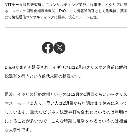
NTTデータ経営研究所にてコンサルティング業務に従事後、イタリアに渡
る。ローマの国連食糧農業機関（FAO）にて情報通信官として勤務後、英国
にて情報通信コンサルティングに従事。現在ロンドン在住。
Brexit
がまたも延長され、イギリスは
12
月のクリスマス直前に解散
総選挙を行うという前代未聞の状況です。
通常、イギリス始め欧州というのは
12
月の1週目くらいからクリス
マス・モードに入り、早い人は
2
週目から年明けまで休みに入って
しまいます。重大なビジネス決定や打ち合わせというのは年明け
にすることが多いので、こんな時期に選挙をやるというのは相当
な大事件です。