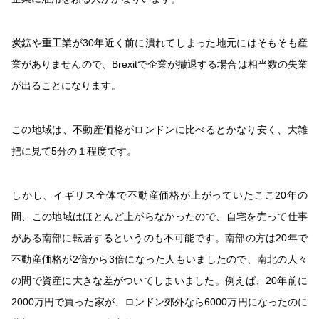
炭鉱や重工業が
30
年近く前に潰れてしまった地元にはそもそも産
業がありませんので、
Brexit
で企業が撤退する場合は相当数の失業
が出ることになります。
この地域は、不動産価格がロンドンに比べるとかなり安く、大雑
把に見て
5
分の１程度です。
しかし、イギリス全体で不動産価格が上がっていたここ
20
年の
間、この地域はほとんど上がらなかったので、自宅を売って仕事
がある南部に転居するというのも不可能です。
南部の方は
20
年で
不動産価格が
2
倍から
3
倍になった人もいましたので、南北の人々
の間で資産に大きな差がついてしまいました。例えば、20年前に
2000万円で買った家が、ロンドン郊外なら6000万円になったのに