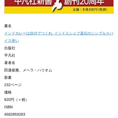
書名
インドカレーは自分でつくれ: インド人シェフ直伝のシンプルスパ
イス使い
出版社
平凡社
著者名
田邊俊雅、メヘラ・ハリオム
新書
232ページ
価格
820円（＋税）
ISBN
4582859283