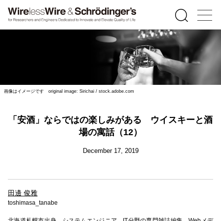
画像はイメージです original image: Sirichai / stock.adobe.com
「安酒」ならではの楽しみがある ウイスキーと酒
場の寓話（12）
December 17, 2019
田邊 俊雅
toshimasa_tanabe
北海道札幌市出身。システムエンジニア、IT分野の専門雑誌編集、Webメデ