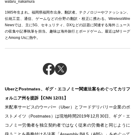
wataru_nakamura
1985年生まれ。福岡県福岡市出身。翻訳者。テクノロジーやファッション、
伝統工芸、通信、ゲームなどの分野の翻訳・校正に携わる。WirelessWire
Newsでは、主に5G、セキュリティ、DXなどの話題に関連する海外ニュース
の収集や記事執筆を担当。趣味は海外旅行とボードゲーム。最近はMリーグ
とAmong Usに熱中。
UberとPostmates、ギグ・エコノミー関連法案をめぐってカリフ
ォルニア州を提訴【CNN 12/31】
米配車サービスのウーバー（Uber）とフードデリバリー企業のポ
ストメイツ（Postmates）は現地時間2019年12月30日、ギグ・エ
コノミー労働者を独立契約者ではなく従来の労働者と同じように
扱うことを義務付ける法案「Assembly Bill 5（AB5）」をめぐって