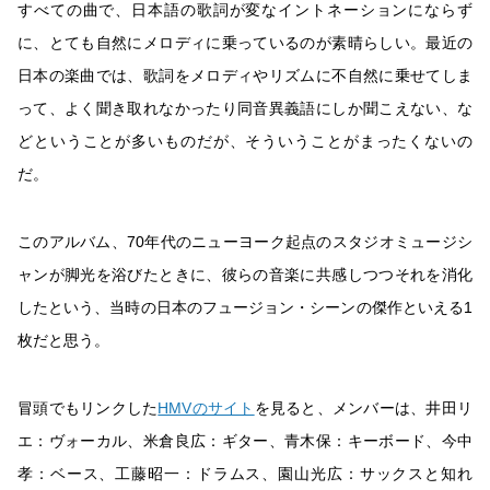
すべての曲で、日本語の歌詞が変なイントネーションにならず
に、とても自然にメロディに乗っているのが素晴らしい。最近の
日本の楽曲では、歌詞をメロディやリズムに不自然に乗せてしま
って、よく聞き取れなかったり同音異義語にしか聞こえない、な
どということが多いものだが、そういうことがまったくないの
だ。
このアルバム、70年代のニューヨーク起点のスタジオミュージシ
ャンが脚光を浴びたときに、彼らの音楽に共感しつつそれを消化
したという、当時の日本のフュージョン・シーンの傑作といえる1
枚だと思う。
冒頭でもリンクした
HMVのサイト
を見ると、メンバーは、井田リ
エ：ヴォーカル、米倉良広：ギター、青木保：キーボード、今中
孝：ベース、工藤昭一：ドラムス、園山光広：サックスと知れ