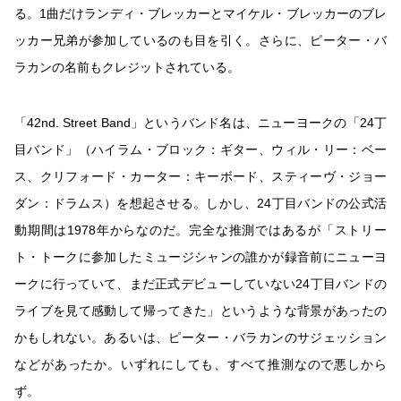
る。1曲だけランディ・ブレッカーとマイケル・ブレッカーのブレ
ッカー兄弟が参加しているのも目を引く。さらに、ピーター・バ
ラカンの名前もクレジットされている。
「42nd. Street Band」というバンド名は、ニューヨークの「24丁
目バンド」（ハイラム・ブロック：ギター、ウィル・リー：ベー
ス、クリフォード・カーター：キーボード、スティーヴ・ジョー
ダン：ドラムス）を想起させる。しかし、24丁目バンドの公式活
動期間は1978年からなのだ。完全な推測ではあるが「ストリー
ト・トークに参加したミュージシャンの誰かが録音前にニューヨ
ークに行っていて、まだ正式デビューしていない24丁目バンドの
ライブを見て感動して帰ってきた」というような背景があったの
かもしれない。あるいは、ピーター・バラカンのサジェッション
などがあったか。いずれにしても、すべて推測なので悪しから
ず。