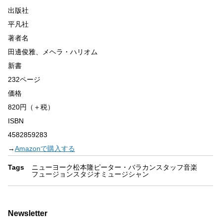
出版社
平凡社
著者名
田邊俊雅、メヘラ・ハリオム
新書
232ページ
価格
820円（＋税）
ISBN
4582859283
→
Amazonで購入する
Tags
ニューヨーク
松本隆
ピーター・バラカン
スタッフ
音楽
フュージョン
スタジオミュージシャン
Newsletter