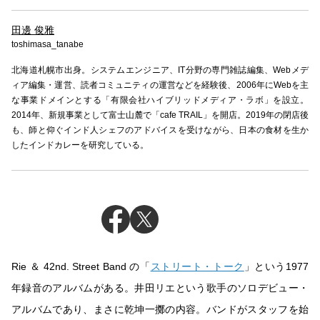
田邊 俊雅
toshimasa_tanabe
北海道札幌市出身。システムエンジニア、IT分野の専門雑誌編集、Webメデ
ィア編集・運営、読者コミュニティの運営などを経験後、2006年にWebを主
な事業ドメインとする「有限会社ハイブリッドメディア・ラボ」を設立。
2014年、新規事業として富士山麓で「cafe TRAIL」を開店。2019年の閉店後
も、師と仰ぐインド人シェフのアドバイスを受けながら、日本の食材を生か
したインドカレーを研究している。
Rie ＆ 42nd. Street Band の「
ストリート・トーク
」という1977
年録音のアルバムがある。井田リエという歌手のソロデビュー・
アルバムであり、まさに乾坤一擲の内容。バンドがスタッフを始