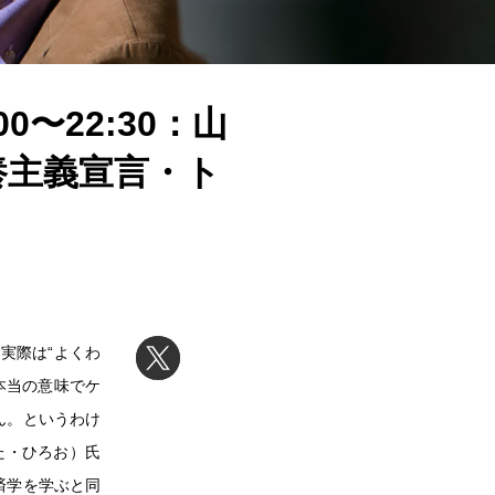
〜22:30：山
養主義宣言・ト
実際は“よくわ
本当の意味でケ
せん。というわけ
た・ひろお）氏
経済学を学ぶと同