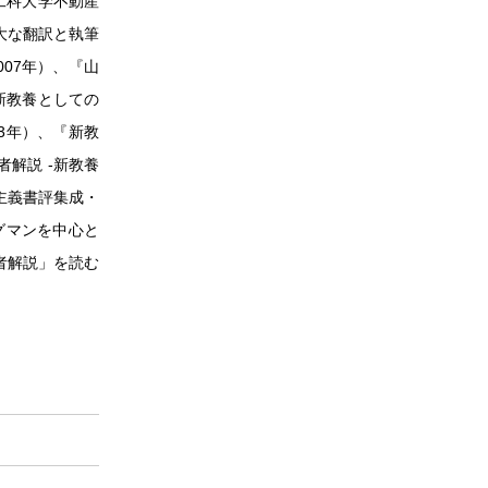
工科大学不動産
大な翻訳と執筆
007年）、『山
新教養としての
03年）、『新教
者解説 -新教養
主義書評集成・
グマンを中心と
者解説」を読む