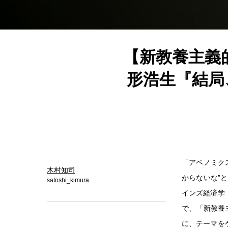
【新教養主義的
形浩生『結局
「アベノミク
木村知司
からないな”
satoshi_kimura
インズ経済学（
で、「新教養
に、テーマをケ