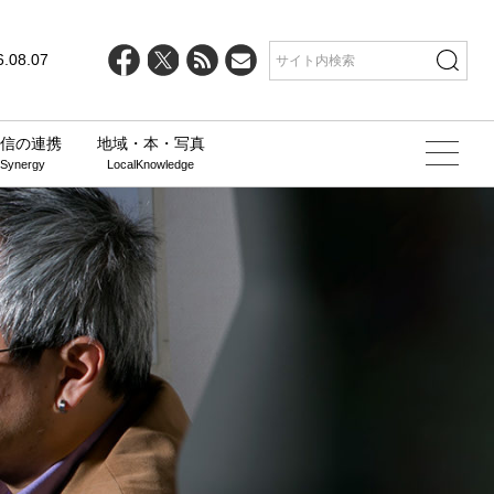
6.08.07
信の連携
地域・本・写真
 Synergy
LocalKnowledge