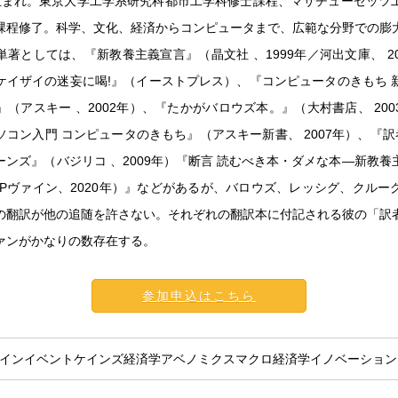
東京生まれ。東京大学工学系研究科都市工学科修士課程、マサチューセッツ
課程修了。科学、文化、経済からコンピュータまで、広範な分野での膨
著としては、『新教養主義宣言』（晶文社 、1999年／河出文庫、 2
ケイザイの迷妄に喝!』（イーストプレス）、『コンピュータのきもち 
（アスキー 、2002年）、『たかがバロウズ本。』（大村書店、 20
コン入門 コンピュータのきもち』（アスキー新書、 2007年）、『訳
ーンズ』（バジリコ 、2009年）『断言 読むべき本・ダメな本―新教養
（Pヴァイン、2020年）』などがあるが、バロウズ、レッシグ、クルー
の翻訳が他の追随を許さない。それぞれの翻訳本に付記される彼の「訳
ァンがかなりの数存在する。
参加申込はこちら
インイベント
ケインズ経済学
アベノミクス
マクロ経済学
イノベーション