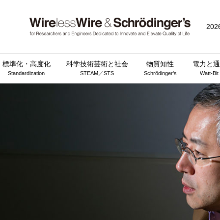
202
標準化・高度化
科学技術芸術と社会
物質知性
電力と通
Standardization
STEAM／STS
Schrödinger's
Watt-Bit