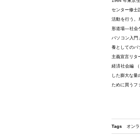
1964 年
センター修士
活動を行う。単
形道場―社会
パソコン入門』
養としてのパソ
主義宣言リタ
経済社会編 
した膨大な量
ために買うフ
Tags
オンラ