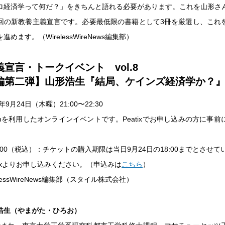
ロ経済学って何だ？」をきちんと語れる必要があります。これを山形さ
回の新教養主義宣言です。必要最低限の書籍として3冊を厳選し、これ
めます。（WirelessWireNews編集部）
宣言・トークイベント vol.8
編第二弾】山形浩生『結局、ケインズ経済学か？
年9月24日（木曜）21:00〜22:30
mを利用したオンラインイベントです。Peatixでお申し込みの方に事
。
000（税込）：チケットの購入期限は当日9月24日の18:00までとさせ
tixよりお申し込みください。（申込みは
こちら
）
lessWireNews編集部（スタイル株式会社）
浩生（やまがた・ひろお）