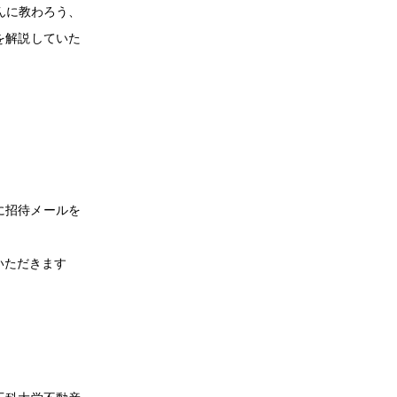
んに教わろう、
を解説していた
』
前に招待メールを
ていただきます