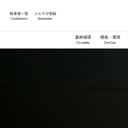
執筆者一覧
メルマガ登録
Contributors
Newsletter
森林循環
開発・運用
Circulatity
DevOps