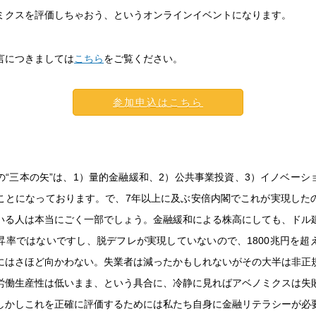
ミクスを評価しちゃおう、というオンラインイベントになります。
言につきましては
こちら
をご覧ください。
参加申込はこちら
の“三本の矢”は、1）量的金融緩和、2）公共事業投資、3）イノベーシ
ことになっております。で、7年以上に及ぶ安倍内閣でこれが実現した
いる人は本当にごく一部でしょう。金融緩和による株高にしても、ドル
昇率ではないですし、脱デフレが実現していないので、1800兆円を超
にはさほど向かわない。失業者は減ったかもしれないがその大半は非正
労働生産性は低いまま、という具合に、冷静に見ればアベノミクスは失
しかしこれを正確に評価するためには私たち自身に金融リテラシーが必