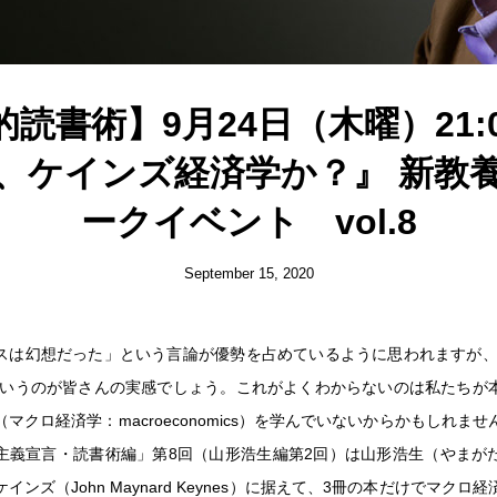
読書術】9月24日（木曜）21:00
、ケインズ経済学か？』 新教
ークイベント vol.8
September 15, 2020
スは幻想だった」という言論が優勢を占めているように思われますが、
というのが皆さんの実感でしょう。これがよくわからないのは私たちが
マクロ経済学：macroeconomics）を学んでいないからかもしれま
主義宣言・読書術編」第8回（山形浩生編第2回）は山形浩生（やまが
インズ（John Maynard Keynes）に据えて、3冊の本だけでマクロ