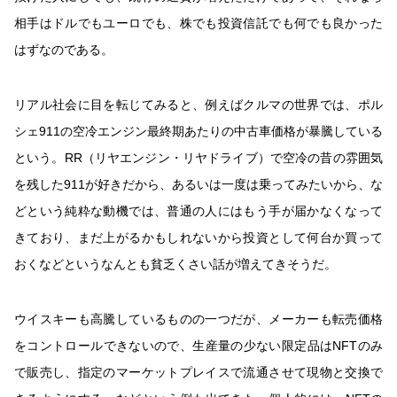
相手はドルでもユーロでも、株でも投資信託でも何でも良かった
はずなのである。
リアル社会に目を転じてみると、例えばクルマの世界では、ポル
シェ911の空冷エンジン最終期あたりの中古車価格が暴騰している
という。RR（リヤエンジン・リヤドライブ）で空冷の昔の雰囲気
を残した911が好きだから、あるいは一度は乗ってみたいから、な
どという純粋な動機では、普通の人にはもう手が届かなくなって
きており、まだ上がるかもしれないから投資として何台か買って
おくなどというなんとも貧乏くさい話が増えてきそうだ。
ウイスキーも高騰しているものの一つだが、メーカーも転売価格
をコントロールできないので、生産量の少ない限定品はNFTのみ
で販売し、指定のマーケットプレイスで流通させて現物と交換で