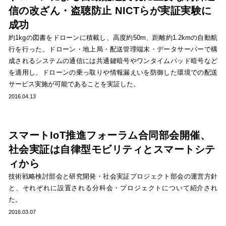
信の改ざん・盗聴防止 NICTらが実証実験に
成功
約1kgの図書をドローンに積載し、高度約50m、距離約1.2kmの自動航
行を行った。ドローン・地上局・配送管理端末・データサーバーで構
成されるシステムの通信には共通鍵暗号やワンタイムパッド暗号など
を適用し、ドローンの乗っ取りや情報漏えいを防御した環境での配送
サービス実施が可能であることを実証した。
2016.04.13
スマートIoT推進フォーラム合同部会開催、
社会実証は自律型モビリティとスマートシテ
ィから
技術戦略検討部会と研究開発・社会実証プロジェクト部会の運営方針
と、それぞれに設置される分科会・プロジェクトについて紹介され
た。
2016.03.07