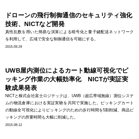
ドローンの飛行制御通信のセキュリティ強化
技術、NICTなど開発
真性乱数を用いた簡易な演算による暗号化と量子鍵配送ネットワーク
を利用して、広域で安全な制御通信を可能にする。
2015.09.29
UWB屋内測位によるカート動線可視化でピ
ッキング作業の大幅効率化 NICTが実証実
験成果発表
NICTと株式会社富士ロジテックは、UWB（超広帯域無線）測位システ
ムの物流倉庫における実証実験を共同で実施した。ピッキングカート
の動線全可視化によりピッキングのための歩行時間を5割削減、商品ピ
ッキングの所要時間も大幅に削減した。
2015.08.12