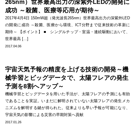
265nm）世界最高出力の深紫外LEDの開発に
成功 ～殺菌、医療等応用が期待～
2017年4月4日 150mW超（発光波長265nm）世界最高出力の深紫外LED
の開発に成功 ～殺菌、医療から環境、ICT分野まで従来技術の革新に
期待～ 【ポイント】 ■ シングルチップ・室温・連続駆動において、
世界最高 […]
2017.04.06
宇宙天気予報の精度を上げる技術の開発～機
械学習とビッグデータで、太陽フレアの発生
予測を8割へアップ～
機械学習とビッグデータを用いた手法が、太陽フレアの予測にも有効
であることを実証。いまだに解明されていない太陽フレアの発生メカ
ニズムを解明する鍵が得られた。従来よりも早い予報が可能になり、
宇宙天気の影響による災害の早期対策へ貢献
2017.01.26