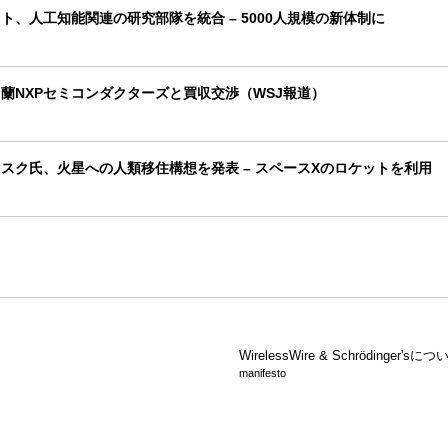
ト、人工知能関連の研究部隊を統合 – 5000人規模の新体制に
蘭NXPセミコンダクターズと買収交渉（WSJ報道）
スク氏、火星への人類移住構想を発表 – スペースXのロケットを利用
WirelessWire &
Schrödinger'sにつ
manifesto