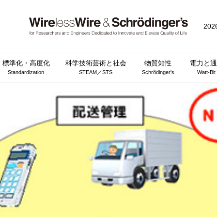
202
標準化・高度化
科学技術芸術と社会
物質知性
電力と通
Standardization
STEAM／STS
Schrödinger's
Watt-Bit