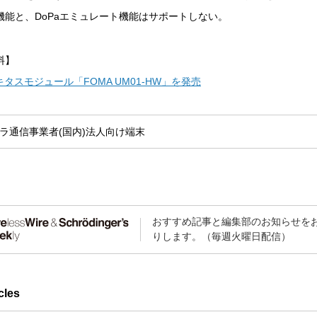
機能と、DoPaエミュレート機能はサポートしない。
料】
キタスモジュール「FOMA UM01-HW」を発売
ラ
通信事業者(国内)
法人向け
端末
おすすめ記事と編集部のお知らせを
りします。（毎週火曜日配信）
cles