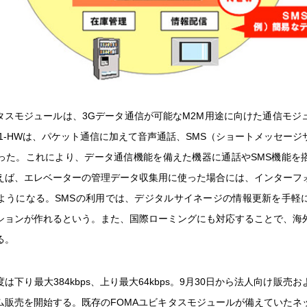
キタスモジュールは、3Gデータ通信が可能なM2M用途に向けた通信モジ
M01-HWは、パケット通信に加えて音声通話、SMS（ショートメッセー
った。これにより、データ通信機能を備えた機器に通話やSMS機能を
えば、エレベーターの管理データ収集用に使った場合には、インターフ
ようになる。SMSの利用では、デジタルサイネージの情報更新を手軽
ションが作れるという。また、国際ローミングにも対応することで、海
る。
は下り最大384kbps、上り最大64kbps。9月30日から法人向け販売
ム販売を開始する。既存のFOMAユビキタスモジュールが備えていたネ