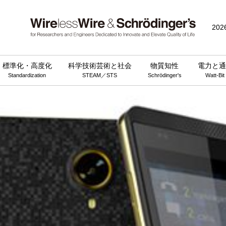
202
標準化・高度化
科学技術芸術と社会
物質知性
電力と通
Standardization
STEAM／STS
Schrödinger's
Watt-Bit