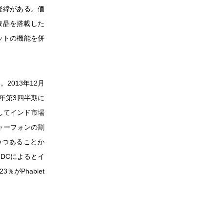
経緯がある。価
液晶を搭載した
ットの機能を併
013年12月
年第3四半期に
そしてインド市場
ャーフォンの割
つつあることか
DCによるとイ
がPhablet