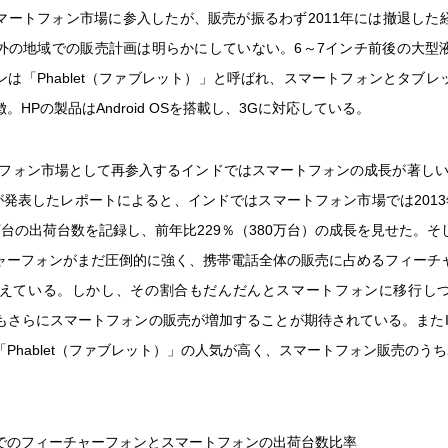
マートフォン市場に参入したが、販売が振るわず2011年には撤退した
外の地域での販売計画は明らかにしていない。6～7インチ前後の大型
ンは「Phablet（ファブレット）」と呼ばれ、スマートフォンとタブレ
。HPの製品はAndroid OSを搭載し、3Gに対応している。
トフォン市場として再参入するインドではスマートフォンの成長が著しい。2
ドが発表したレポートによると、インドではスマートフォン市場では2013
0万台の出荷台数を記録し、前年比229％（380万台）の成長を見せた。
ャーフォンがまだ圧倒的に強く、携帯電話全体の販売に占めるフィーチ
超えている。しかし、その割合もだんだんとスマートフォンに移行し
もさらにスマートフォンの販売が増加することが期待されている。またI
Phablet（ファブレット）」の人気が高く、スマートフォン販売のうち23％
でのフィーチャーフォンとスマートフォンの出荷台数比率