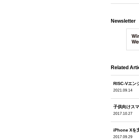
Newsletter
Related Arti
RISC-Vエ
2021.09.14
子供向けス
2017.10.27
iPhone 
2017.09.29