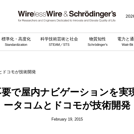
public_html/wp-content/themes/wirelesswire_v3/functions.php
on 
202
標準化・高度化
科学技術芸術と社会
物質知性
電力と通
Standardization
STEAM／STS
Schrödinger's
Watt-Bit
ど不要で屋内ナビゲーションを
ータコムとドコモが技術開発
February 19, 2015