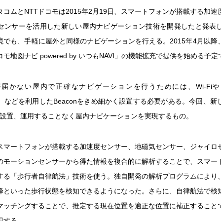
コムとNTTドコモは2015年2月19日、スマートフォンが搭載する加
センサーを活用した新しい屋内ナビゲーション技術を開発したと発表し
境でも、手軽に屋外と同様のナビゲーションを行える。2015年4月以降
モ地図ナビ powered by いつもNAVI」の機能拡充で提供を始める予
届かない屋内で正確なナビゲーションを行うためには、Wi-FiやBluet
BLE）などを利用したBeaconをきめ細かく設置する必要がある。今回、
onを設置、運用することなく屋内ナビケーションを実現するもの。
スマートフォンが搭載する加速度センサー、地磁気センサー、ジャイロ
のモーションセンサーから得た情報を複合的に解析することで、スマー
する「歩行者自律航法」技術を使う。独自開発の解析プログラムにより
降といった歩行状態を検知できるようになった。さらに、自律航法で検
マッチングすることで、推定する現在位置を適正な位置に補正すること
現する。