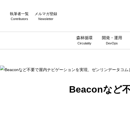
Warning
: Undefined array key 0 in
/home/wwnstyle/wirelesswire.jp/
執筆者一覧
メルマガ登録
Contributors
Newsletter
森林循環
開発・運用
Circulatity
DevOps
Beaconな