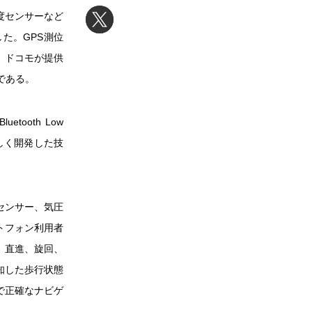
速度センサーなど
た。GPS測位
、ドコモが提供
定である。
ooth Low
新しく開発した技
センサー、気圧
トフォン利用者
、直進、旋回、
知した歩行状態
で正確なナビゲ