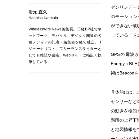
ゼンリンデータ
岩元 直久
のモーション
Naohisa Iwamoto
ができない環
WirelessWire News編集長。日経BP社でネ
している「ドコ
ットワーク、モバイル、デジタル関連の各
種メディアの記者・編集者を経て独立。IT
ジャーナリスト、フリーランスライターと
GPSの電波が
しても雑誌や書籍、Webサイトに幅広く執
筆している。
Energy（
術はBeac
具体的には、
センサーなど
の動きを検知
階段の上昇下
と地図情報を
ーションを実