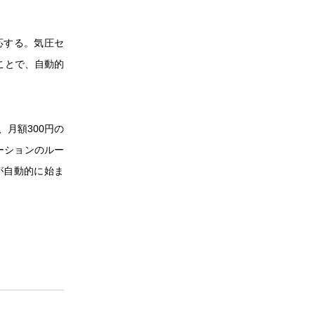
応する。気圧セ
ことで、自動的
、月額300円の
ーションのルー
が自動的に始ま
。