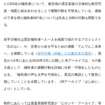
た1326名の犠牲者について、被災地の震災直後の立体的な航空写
真・地図と組み合わせることで避難行動を可視化している。遺族
の了承を得た犠牲者687名については氏名と当時の行動も閲覧でき
る。
岩手日報社は震災犠牲者一人一人を紙面で紹介するプロジェクト
「忘れない」や、災害から命を守るための連載「てんでんこ未来
へ」を展開している（
岩手日報［特集］3.11東日本大震災
）。震
災から5年にあたる2016年3月に公開した本アーカイブは、その集
大成として、犠牲者の避難行動を詳細に分析・可視化したものと
なる。「犠牲者の声なき声を可視化し、震災の教訓として後世に
残していくことを企図しています」（同アーカイブ「はじめに」
より）としている。
制作にあたっては渡邉英徳研究室が「ヒロシマ・アーカイブ」等