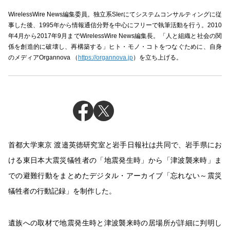
WirelessWire News編集委員。独立系SIerにてシステムコンサルティングに従
事した後、1995年から情報通信分野を中心にフリーで執筆活動を行う。2010
年4月から2017年9月までWirelessWire News編集長。「人と組織と社会の関
係を創造的に破壊し、再構築する」ヒト・モノ・コトをつなぐために、自身
のメディアOrgannova （
https://organnova.jp
）を立ち上げる。
首都大学東京 渡邉英徳研究室と岩手日報社は共同で、岩手県にお
ける東日本大震災犠牲者の「地震発生時」から「津波襲来時」ま
での避難行動をまとめたデジタル・アーカイブ「忘れない～震災
犠牲者の行動記録」を制作した。
遺族への取材で地震発生時と津波襲来時の居場所が詳細に判明し