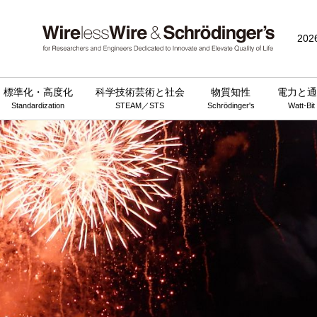
202
標準化・高度化
科学技術芸術と社会
物質知性
電力と通
Standardization
STEAM／STS
Schrödinger's
Watt-Bit