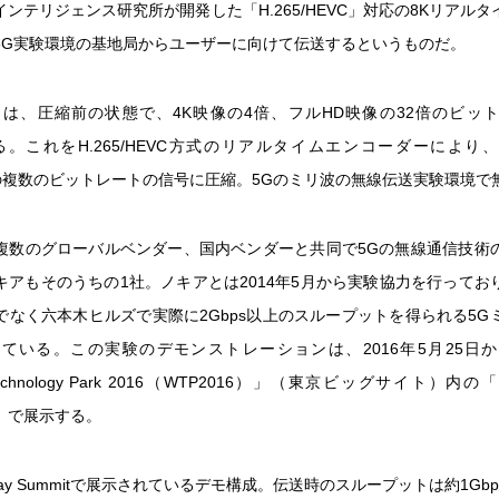
インテリジェンス研究所が開発した「H.265/HEVC」対応の8Kリアル
5G実験環境の基地局からユーザーに向けて伝送するというものだ。
タは、圧縮前の状態で、4K映像の4倍、フルHD映像の32倍のビッ
なる。これをH.265/HEVC方式のリアルタイムエンコーダーにより、1
の間の複数のビットレートの信号に圧縮。5Gのミリ波の無線伝送実験環境で
は複数のグローバルベンダー、国内ベンダーと共同で5Gの無線通信技術
キアもそのうちの1社。ノキアとは2014年5月から実験協力を行ってお
でなく六本木ヒルズで実際に2Gbps以上のスループットを得られる5G
ている。この実験のデモンストレーションは、2016年5月25日
 Technology Park 2016（WTP2016）」（東京ビッグサイト）内の「5G
16」で展示する。
o Bay Summitで展示されているデモ構成。伝送時のスループットは約1G