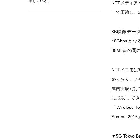
筆している。
NTTメディア
ーで圧縮し、
8K映像デー
48Gbpsと
85Mbps
NTTドコモ
めており、ノ
屋内実験だけ
に成功してき
「Wireless
Summit 20
▼5G Toky