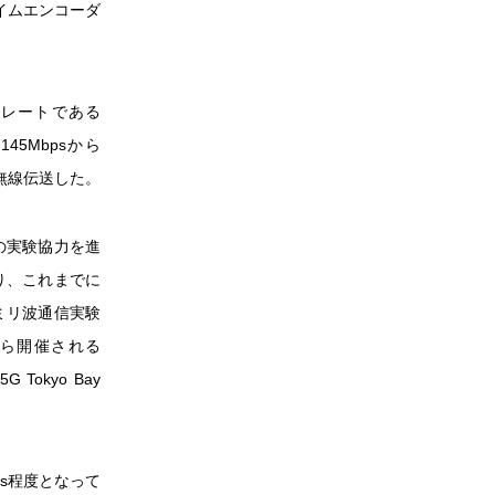
タイムエンコーダ
トレートである
45Mbpsから
無線伝送した。
の実験協力を進
り、これまでに
ミリ波通信実験
から開催される
 Tokyo Bay
bps程度となって