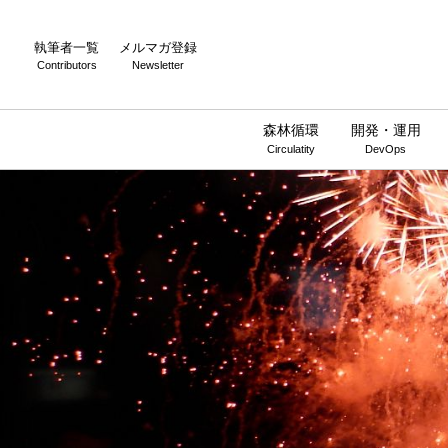
執筆者一覧
メルマガ登録
Contributors
Newsletter
森林循環
開発・運用
Circulatity
DevOps