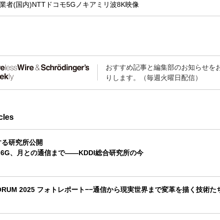
業者(国内)
NTTドコモ
5G
ノキア
ミリ波
8K映像
おすすめ記事と編集部のお知らせを
りします。（毎週火曜日配信）
cles
する研究所公開
ら6G、月との通信まで――KDDI総合研究所の今
 FORUM 2025 フォトレポート−−通信から現実世界まで変革を描く技術た