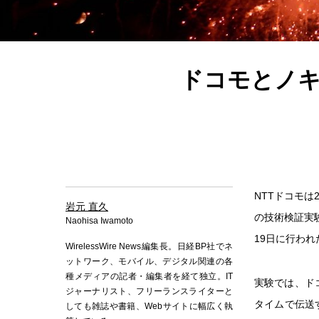
ドコモとノキ
NTTドコモは
岩元 直久
の技術検証実
Naohisa Iwamoto
19日に行われ
WirelessWire News編集長。日経BP社でネ
ットワーク、モバイル、デジタル関連の各
種メディアの記者・編集者を経て独立。IT
実験では、ド
ジャーナリスト、フリーランスライターと
タイムで伝送
しても雑誌や書籍、Webサイトに幅広く執