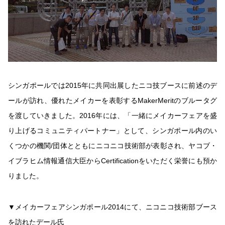
シンガポールでは2015年に共同出展したニコ技ブースに前述のデ
ールが訪れ、優れたメイカーを表彰するMakerMeritのブルータグ
を渡していきました。2016年には、「一緒にメイカーフェアを盛
り上げるコミュニティパートナー」として、シンガポール内のい
くつかの機関/団体とともにニコニコ技術部が表彰され、ヤコブ・
イブラヒム情報通信大臣からCertificationをいただく栄誉にも預か
りました。
▼メイカーフェアシンガポール2014にて、ニコニコ技術部ブース
を訪れたデール氏