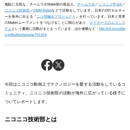
無駄に元気な、チームラボMake部の発起人。
チームラボ
／
ニコニコ学会β
／
ニコニコ技術部
／
DMM.Make
などで活動をしています。日本のDIYカルチャ
ーを海外に伝える『
ニコ技輸出プロジェクト
』を行っています。日本と世界
のMakerムーブメントをつなげることに関心があり、
メイカーズのエコシス
テム
という書籍に活動がまとまっています。ほか連載など：
http://ch.nicovide
o.jp/tks/blomaga/ar701264
今回はニコニコ動画上でテクノロジーを愛する活動をしているコ
ミュニティ、ニコニコ技術部の活動が海外に広がっている様子に
ついてレポートします。
ニコニコ技術部とは