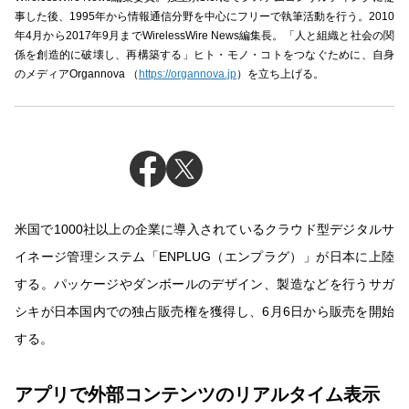
事した後、1995年から情報通信分野を中心にフリーで執筆活動を行う。2010
年4月から2017年9月までWirelessWire News編集長。「人と組織と社会の関
係を創造的に破壊し、再構築する」ヒト・モノ・コトをつなぐために、自身
のメディアOrgannova （
https://organnova.jp
）を立ち上げる。
米国で1000社以上の企業に導入されているクラウド型デジタルサ
イネージ管理システム「ENPLUG（エンプラグ）」が日本に上陸
する。パッケージやダンボールのデザイン、製造などを行うサガ
シキが日本国内での独占販売権を獲得し、6月6日から販売を開始
する。
アプリで外部コンテンツのリアルタイム表示