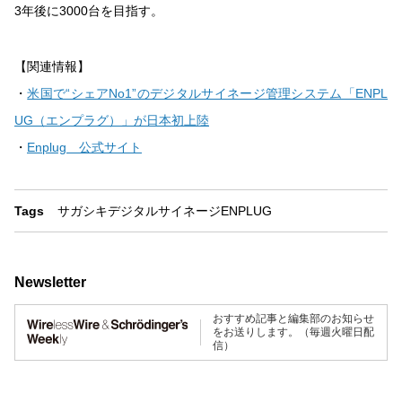
3年後に3000台を目指す。
【関連情報】
・
米国で“シェアNo1”のデジタルサイネージ管理システム「ENPL
UG（エンプラグ）」が日本初上陸
・
Enplug 公式サイト
Tags
サガシキ
デジタルサイネージ
ENPLUG
Newsletter
おすすめ記事と編集部のお知らせ
をお送りします。（毎週火曜日配
信）