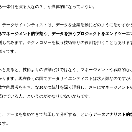
あ一体何を演る人なの？」が具体的になっていない。
、データサイエンティストは、データを企業活動にどのように活かすか
るマネージメント的役割
や、
データを扱うプロジェクトをエンドツーエ
割
も含みます。テクノロジーを扱う技術寄りの役割を担うこともありま
様々です。
っと見ると、技術よりの役割だけではなく、マネージメントや戦略的な
かります。現在多くの国でデータサイエンティストは求人難なのですが
数学的思考をもち、なおかつ統計を深く理解し、さらにマネージメント
長けている人、というのがかなり少ないからです。
と、データを集めてきて加工して分析する、という
データアナリスト的
ます。