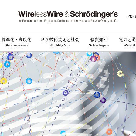
202
標準化・高度化
科学技術芸術と社会
物質知性
電力と通
Standardization
STEAM／STS
Schrödinger's
Watt-Bit