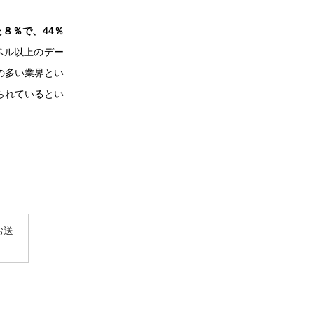
８％で、44％
ベル以上のデー
の多い業界とい
られているとい
お送