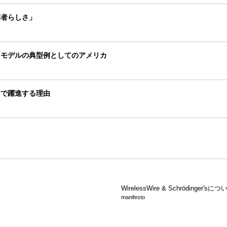
業者らしさ」
るモデルの典型例としてのアメリカ
Iで躍進する理由
WirelessWire &
Schrödinger'sにつ
manifesto