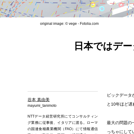
original image: © vege - Fotolia.com
日本ではデー
ビックデータ
谷本 真由美
と10年ほど
mayumi_tanimoto
NTTデータ経営研究所にてコンサルティン
最大の問題の
グ業務に従事後、イタリアに渡る。ローマ
の国連食糧農業機関（FAO）にて情報通信
っちゃにして