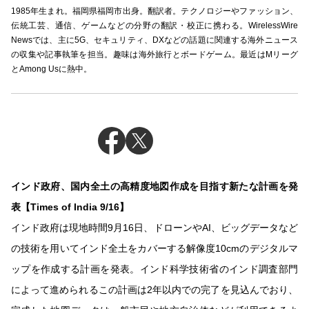
1985年生まれ。福岡県福岡市出身。翻訳者。テクノロジーやファッション、
伝統工芸、通信、ゲームなどの分野の翻訳・校正に携わる。WirelessWire
Newsでは、主に5G、セキュリティ、DXなどの話題に関連する海外ニュース
の収集や記事執筆を担当。趣味は海外旅行とボードゲーム。最近はMリーグ
とAmong Usに熱中。
インド政府、国内全土の高精度地図作成を目指す新たな計画を発
表【Times of India 9/16】
インド政府は現地時間9月16日、ドローンやAI、ビッグデータなど
の技術を用いてインド全土をカバーする解像度10cmのデジタルマ
ップを作成する計画を発表。インド科学技術省のインド調査部門
によって進められるこの計画は2年以内での完了を見込んでおり、