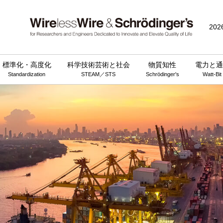
202
標準化・高度化
科学技術芸術と社会
物質知性
電力と通
Standardization
STEAM／STS
Schrödinger's
Watt-Bit