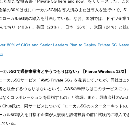
た新たな報告書「Private 5G here and now」をリリースした。
企業の30％は既にローカル5G網を導入済みまたは導入を進行中で、51
内にローカル5G網の導入を計画している。なお、国別では、ドイツ企業
んでおり（40％）、英国（28％）、日本（26％）、米国（24％）と続
ver 80% of CIOs and Senior Leaders Plan to Deploy Private 5G Netwo
hs
カル5Gで通信事業者と争うつもりはない」【Fierce Wireless 12/2】
ローカル5Gサービス「AWS Private 5G」を発表していたが、同社は
者と競合するつもりはないという。AWSの幹部らはこのサービスにつ
なくコラボレーションを目指すもの」と強調。また、調査会社のAvid T
y Chua氏は、同サービスについて「ローカル5Gのスターターキット
ーカル5G導入を目指す企業が大規模な設備投資の前に試験的に導入で
している。