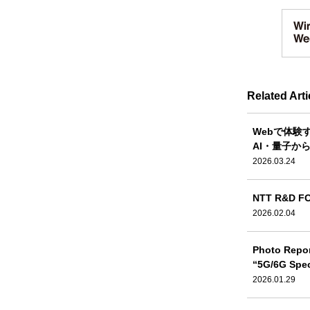
Related Arti
Webで体験
AI・量子か
2026.03.24
NTT R&D
2026.02.04
Photo Repo
“5G/6G Speci
2026.01.29