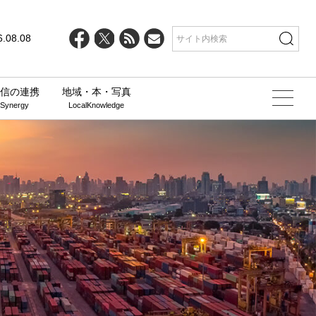
6.08.08
信の連携
地域・本・写真
 Synergy
LocalKnowledge