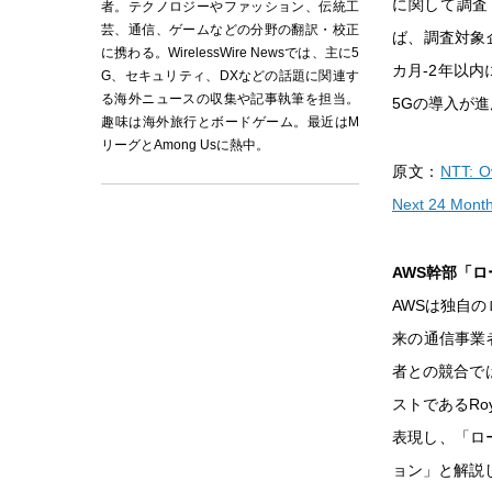
に関して調査し
者。テクノロジーやファッション、伝統工
芸、通信、ゲームなどの分野の翻訳・校正
ば、調査対象
に携わる。WirelessWire Newsでは、主に5
カ月-2年以
G、セキュリティ、DXなどの話題に関連す
る海外ニュースの収集や記事執筆を担当。
5Gの導入が進
趣味は海外旅行とボードゲーム。最近はM
リーグとAmong Usに熱中。
原文：
NTT: O
Next 24 Mont
AWS幹部「ロー
AWSは独自の
来の通信事業
者との競合では
ストであるRo
表現し、「ロ
ョン」と解説