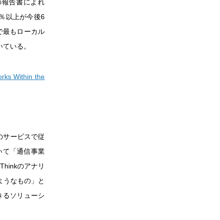
この報告書によれ
％以上が今後6
で最もローカル
いている。
rks Within the
このサービスで従
いて「通信事業
hinkのアナリ
のようなもの」と
きるソリューシ