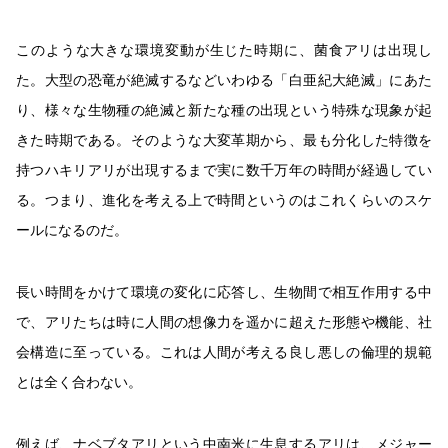
このような大きな環境変動が生じた時期に、菌食アリは出現し
た。大型の恐竜が絶滅するなどいわゆる「白亜紀大絶滅」にあた
り、様々な生物種の絶滅と新たな種の出現という特殊な現象が起
きた時期である。そのような大変革期から、最も分化した特徴を
持つハキリアリが出現するまで実に数千万年の時間が経過してい
る。つまり、進化を考える上で時間というのはこれくらいのスケ
ールになるのだ。
長い時間をかけて環境の変化に応答し、生物間で相互作用する中
で、アリたちは時に人間の想像力を遥かに超えた形態や機能、社
会構造に至っている。これは人間が考える良し悪しの倫理的規範
とは全く合わない。
例えば、ナベブタアリという中南米に生息するアリは、メジャー