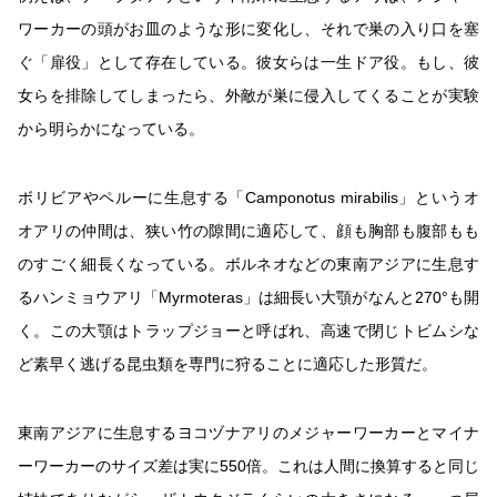
ワーカーの頭がお皿のような形に変化し、それで巣の入り口を塞
ぐ「扉役」として存在している。彼女らは一生ドア役。もし、彼
女らを排除してしまったら、外敵が巣に侵入してくることが実験
から明らかになっている。
ボリビアやペルーに生息する「Camponotus mirabilis」というオ
オアリの仲間は、狭い竹の隙間に適応して、顔も胸部も腹部もも
のすごく細長くなっている。ボルネオなどの東南アジアに生息す
るハンミョウアリ「Myrmoteras」は細長い大顎がなんと270°も開
く。この大顎はトラップジョーと呼ばれ、高速で閉じトビムシな
ど素早く逃げる昆虫類を専門に狩ることに適応した形質だ。
東南アジアに生息するヨコヅナアリのメジャーワーカーとマイナ
ーワーカーのサイズ差は実に550倍。これは人間に換算すると同じ