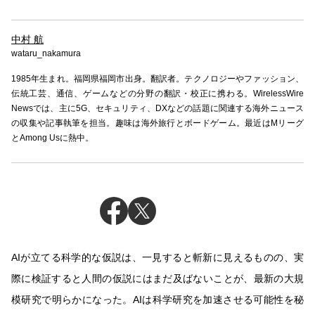
中村 航
wataru_nakamura
1985年生まれ。福岡県福岡市出身。翻訳者。テクノロジーやファッション、
伝統工芸、通信、ゲームなどの分野の翻訳・校正に携わる。WirelessWire
Newsでは、主に5G、セキュリティ、DXなどの話題に関連する海外ニュース
の収集や記事執筆を担当。趣味は海外旅行とボードゲーム。最近はMリーグ
とAmong Usに熱中。
AIが立てる科学的な仮説は、一見すると斬新に見えるものの、実
際に検証すると人間の仮説にはまだ及ばないことが、最新の大規
模研究で明らかになった。AIは科学研究を加速させる可能性を秘