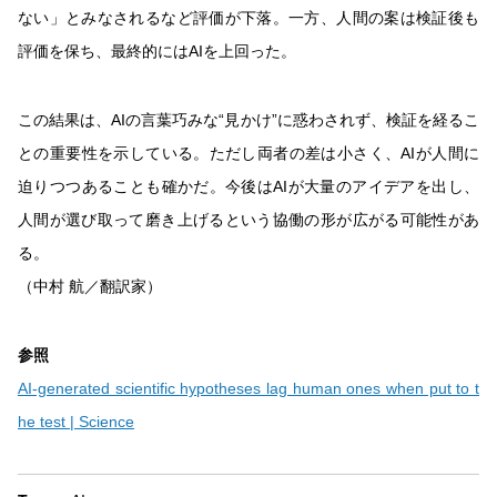
ない」とみなされるなど評価が下落。一方、人間の案は検証後も
評価を保ち、最終的にはAIを上回った。
この結果は、AIの言葉巧みな“見かけ”に惑わされず、検証を経るこ
との重要性を示している。ただし両者の差は小さく、AIが人間に
迫りつつあることも確かだ。今後はAIが大量のアイデアを出し、
人間が選び取って磨き上げるという協働の形が広がる可能性があ
る。
（中村 航／翻訳家）
参照
AI-generated scientific hypotheses lag human ones when put to t
he test | Science