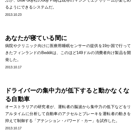
ぶが、Blue Goji社のGoji Playは既存のマシンでエクサゲームが楽しめ
るようにできるシステムだ。
2013.10.23
あなたが寝ている間に
病院やクリニック向けに医療用睡眠センサーの提供を19か国で行って
きたフィンランドのBedditは、このほど149ドルの消費者向け製品を開
発した。
2013.10.17
ドライバーの集中力が低下すると動かなくな
る自動車
オーストラリアの研究者が、運転者の脳波から集中力の低下などをリ
アルタイムに分析して自動車のアクセルとブレーキを運転者の動きを
抑えて制御する「アテンション・パワード・カー」を試作した。
2013.10.17