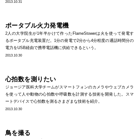
2013.10.31
ポータブル火力発電機
2人の大学院生が1年半かけて作ったFlameStowerは火を使って発電す
るポータブル充電装置だ。1分の発電で2分から4分程度の通話時間分の
電力をUSB経由で携帯電話機に供給できるという。
2013.10.30
心拍数を測りたい
ジョージア医科大学チームがスマートフォンのカメラやウェブカメラ
を使って人や動物の心拍数や呼吸数を計測する技術を開発した。スマ
ートデバイスで心拍数を測るさまざまな技術を紹介。
2013.10.30
鳥を撮る