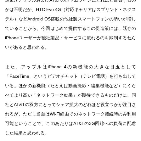
かは不明だが、HTC Evo 4G（対応キャリアはスプリント・ネクス
テル）などAndroid OS搭載の他社製スマートフォンの勢いが増し
ていることから、今回はじめて提供するこの促進策には、既存の
iPhoneユーザーが他社製品・サービスに流れるのを抑制するねら
いがあると思われる。
また、アップルはiPhone 4の新機能の大きな目玉として
「FaceTime」というビデオチャット（テレビ電話）を打ち出して
いる。ほかの新機能（たとえば動画撮影・編集機能など）にくら
べてより高い「ネットワーク効果」が期待できるものだけに、同
社とAT&Tの双方にとってシェア拡大のどれほど役立つかが注目さ
れるが、ただし当面はWi-Fi経由でのネットワーク接続時のみ利用
可能ということで、このあたりはAT&Tの3G回線への負荷に配慮
した結果と思われる。