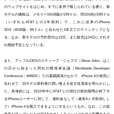
のウェブサイトをはじめ、すでに各所で報じられている通り。新
モデルの価格は、メモリー16GB版が199ドル、同32GBが299ドル
（いずれもAT&Tとの2年契約）で、これに従来のiPhone
3GS（8GB版：99ドル）と合わせた3本立てのラインナップとな
る。なお、新モデルの予約受付は15日、また販売は24日にそれぞ
れ開始予定となっている。
また、アップルCEOのスティーブ・ジョブズ（Steve Jobs）はこ
の日から始まった同社の開発者会議（Worldwide Developer
Conference：WWDC）での基調講演のなかで、iPhone 4の発売に
合わせて、旧モデル契約者の買い換えを促す促進策を明らかにし
た。具体的には、2010年中にAT&Tとの現行の契約期間が終了す
るiPhoneユーザーに対して、違約金なしで（最長6ヶ月前倒しし
て）iPhone 4を購入できるようにするというもの。なお、この促
進策がアップルおよびAT&Tのボトムラインにどれほど影響するの